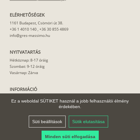
ELÉRHETŐSÉGEK
1161 Budapest, Csömöri út 38.
+36 1 4010 140
,
+36 30 855 4869
info@gres-massimo.hu
NYITVATARTÁS
Hétköznap: 8-17 óráig
Szombat: 9-12 óráig
Vasárnap: Zárva
INFORMÁCIÓ
Vásárlási feltételek
Ez a weboldal SÜTIKET használ a jobb felhasználói élmény
Felhasználási javaslat
érdekében.
Házhoz szállítás
Rólunk
Süti beállítások
Sütik elutasítása
Cikkek
Minden süti elfogadása