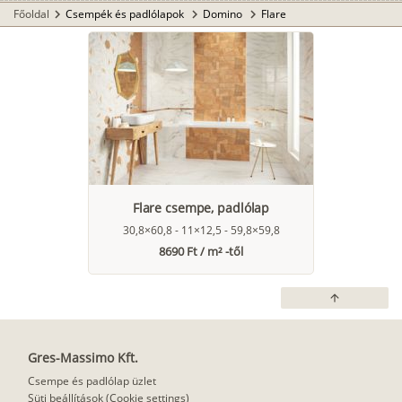
Főoldal
Csempék és padlólapok
Domino
Flare
chevron_right
chevron_right
chevron_right
Flare csempe, padlólap
30,8×60,8 - 11×12,5 - 59,8×59,8
8690 Ft / m² -től
arrow_upward
Gres-Massimo Kft.
Csempe és padlólap üzlet
Süti beállítások (Cookie settings)