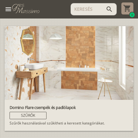
menu
search
0
Domino Flare csempék és padlólapok
SZŰRŐK
Szűrők használatával szűkítheti a keresett kategóriákat.