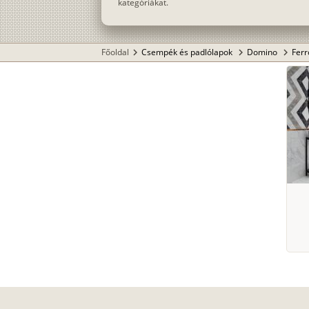
kategóriákat.
Főoldal
Csempék és padlólapok
Domino
Ferr
chevron_right
chevron_right
chevron_right