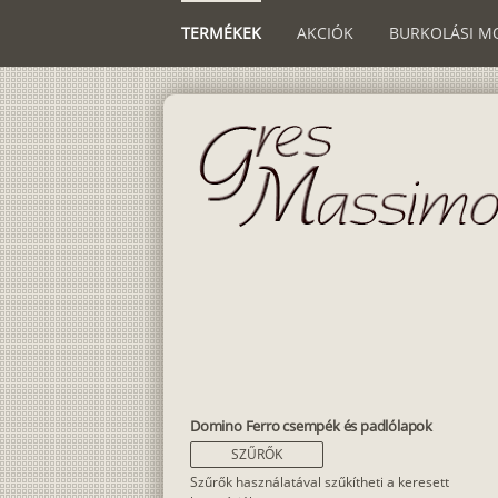
TERMÉKEK
AKCIÓK
BURKOLÁSI M
Domino Ferro csempék és padlólapok
SZŰRŐK
Szűrők használatával szűkítheti a keresett