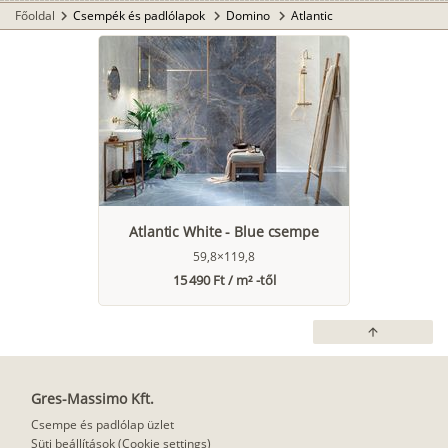
Főoldal
Csempék és padlólapok
Domino
Atlantic
chevron_right
chevron_right
chevron_right
Atlantic White - Blue csempe
59,8×119,8
15 490 Ft / m² -től
arrow_upward
Gres-Massimo Kft.
Csempe és padlólap üzlet
Süti beállítások (Cookie settings)