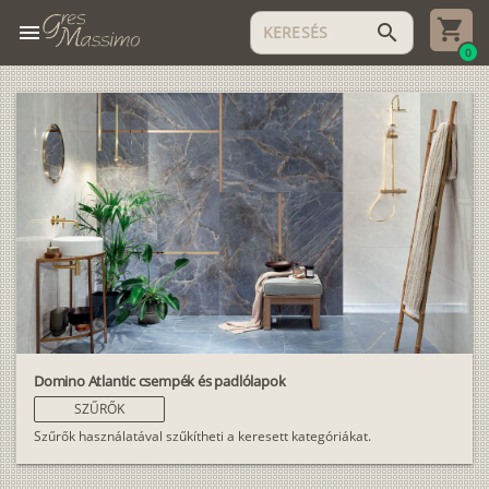
menu
search
0
Domino Atlantic csempék és padlólapok
SZŰRŐK
Szűrők használatával szűkítheti a keresett kategóriákat.