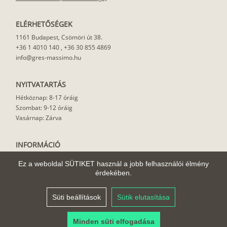
ELÉRHETŐSÉGEK
1161 Budapest, Csömöri út 38.
+36 1 4010 140
,
+36 30 855 4869
info@gres-massimo.hu
NYITVATARTÁS
Hétköznap: 8-17 óráig
Szombat: 9-12 óráig
Vasárnap: Zárva
INFORMÁCIÓ
Vásárlási feltételek
Ez a weboldal SÜTIKET használ a jobb felhasználói élmény
Felhasználási javaslat
érdekében.
Házhoz szállítás
Rólunk
Süti beállítások
Sütik elutasítása
Cikkek
Minden süti elfogadása