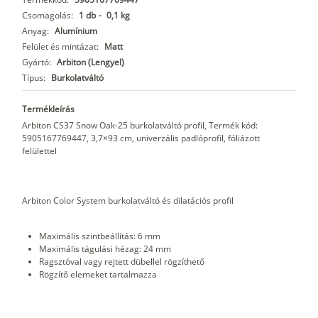
Csomagolás:
1 db
-
0,1 kg
Anyag:
Alumínium
Felület és mintázat:
Matt
Gyártó:
Arbiton (Lengyel)
Típus:
Burkolatváltó
Termékleírás
Arbiton CS37 Snow Oak-25 burkolatváltó profil, Termék kód:
5905167769447, 3,7×93 cm, univerzális padlóprofil, fóliázott
felülettel
Arbiton Color System burkolatváltó és dilatációs profil
Maximális szintbeállítás: 6 mm
Maximális tágulási hézag: 24 mm
Ragsztóval vagy rejtett dübellel rögzíthető
Rögzítő elemeket tartalmazza