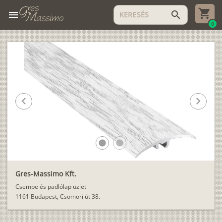
menu
search
0
chevron_left
chevron_right
lens
lens
Gres-Massimo Kft.
Csempe és padlólap üzlet
1161 Budapest, Csömöri út 38.