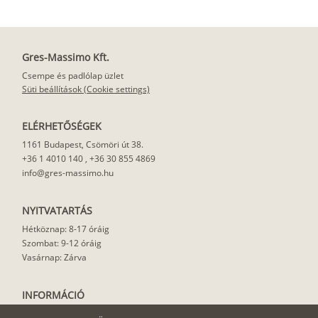
Gres-Massimo Kft.
Csempe és padlólap üzlet
Süti beállítások (Cookie settings)
ELÉRHETŐSÉGEK
1161 Budapest, Csömöri út 38.
+36 1 4010 140
,
+36 30 855 4869
info@gres-massimo.hu
NYITVATARTÁS
Hétköznap: 8-17 óráig
Szombat: 9-12 óráig
Vasárnap: Zárva
INFORMÁCIÓ
Vásárlási feltételek