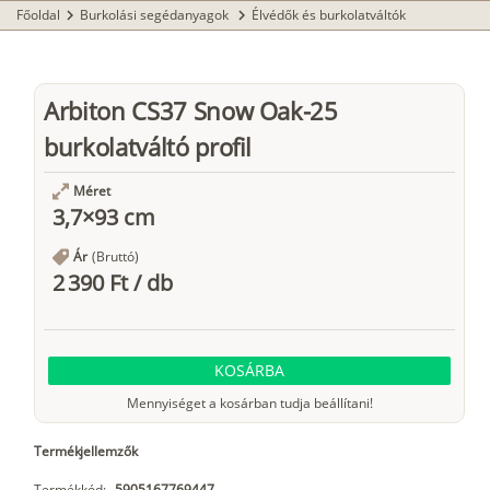
Főoldal
Burkolási segédanyagok
Élvédők és burkolatváltók
chevron_right
chevron_right
Arbiton CS37 Snow Oak-25
burkolatváltó profil
Méret
3,7×93 cm
Ár
(Bruttó)
2 390 Ft
/
db
KOSÁRBA
Mennyiséget a kosárban tudja beállítani!
Termékjellemzők
Termékkód:
5905167769447