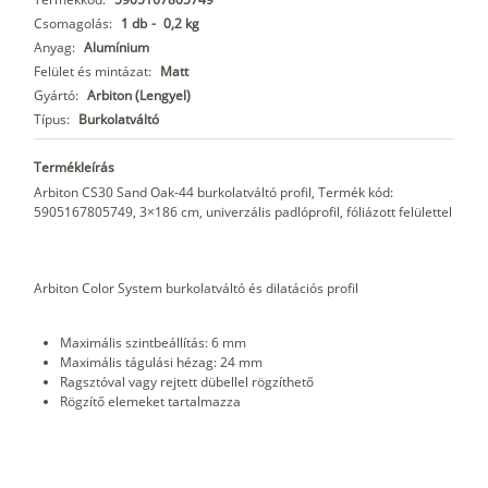
Csomagolás:
1 db
-
0,2 kg
Anyag:
Alumínium
Felület és mintázat:
Matt
Gyártó:
Arbiton (Lengyel)
Típus:
Burkolatváltó
Termékleírás
Arbiton CS30 Sand Oak-44 burkolatváltó profil, Termék kód:
5905167805749, 3×186 cm, univerzális padlóprofil, fóliázott felülettel
Arbiton Color System burkolatváltó és dilatációs profil
Maximális szintbeállítás: 6 mm
Maximális tágulási hézag: 24 mm
Ragsztóval vagy rejtett dübellel rögzíthető
Rögzítő elemeket tartalmazza