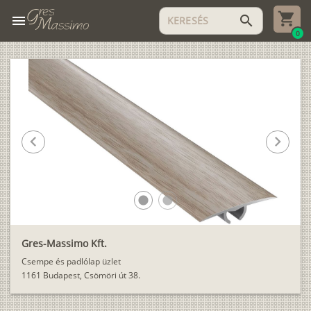
menu
search
0
chevron_left
chevron_right
lens
lens
Gres-Massimo Kft.
Csempe és padlólap üzlet
1161 Budapest, Csömöri út 38.