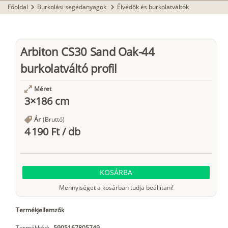
Főoldal
Burkolási segédanyagok
Élvédők és burkolatváltók
chevron_right
chevron_right
Arbiton CS30 Sand Oak-44
burkolatváltó profil
Méret
3×186 cm
Ár
(Bruttó)
4 190 Ft
/
db
KOSÁRBA
Mennyiséget a kosárban tudja beállítani!
Termékjellemzők
Termékkód:
5905167805749