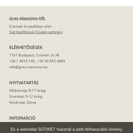
Gres-Massimo Kft.
Csempe és padlólap üzlet
Süti beállítások (Cookie settings)
ELÉRHETŐSÉGEK
1161 Budapest, Csömöri út 38.
+36 1 4010 140
,
+36 30 855 4869
info@gres-massimo.hu
NYITVATARTÁS
Hétköznap: 8-17 óráig
Szombat: 9-12 óráig
Vasárnap: Zárva
INFORMÁCIÓ
Vásárlási feltételek
Ez a weboldal SÜTIKET használ a jobb felhasználói élmény
Felhasználási javaslat