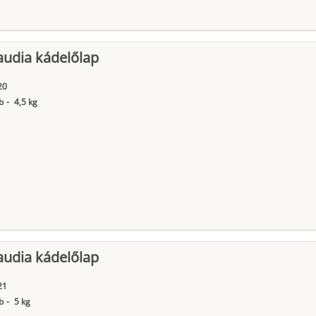
audia kádelőlap
20
b
-
4,5 kg
audia kádelőlap
21
b
-
5 kg