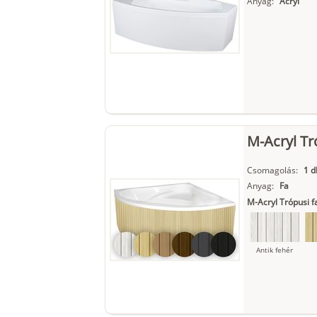
Anyag:
Acryl
M-Acryl Tr
Csomagolás:
1 d
Anyag:
Fa
M-Acryl Trópusi fa
Antik fehér