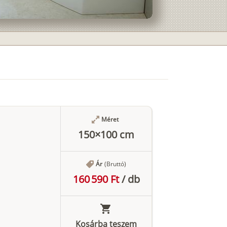
Méret
150×100 cm
Ár
(Bruttó)
160 590 Ft
/
db
Kosárba teszem