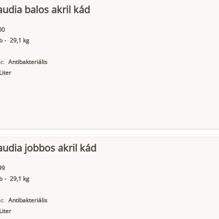
audia balos akril kád
00
b
-
29,1 kg
t:
Antibakteriális
Liter
audia jobbos akril kád
99
b
-
29,1 kg
t:
Antibakteriális
Liter