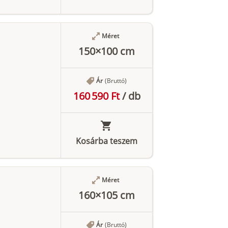
Méret
150×100 cm
Ár
(Bruttó)
160 590 Ft
/
db
Kosárba teszem
Méret
160×105 cm
Ár
(Bruttó)