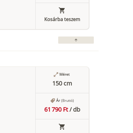
Kosárba teszem
arrow_upward
Méret
150 cm
Ár
(Bruttó)
61 790 Ft
/
db