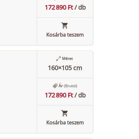
172 890 Ft
/
db
Kosárba teszem
Méret
160×105 cm
Ár
(Bruttó)
172 890 Ft
/
db
Kosárba teszem