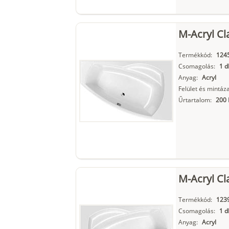
M-Acryl Cl
Termékkód:
124
Csomagolás:
1 d
Anyag:
Acryl
Felület és mintáza
Űrtartalom:
200 
M-Acryl Cl
Termékkód:
123
Csomagolás:
1 d
Anyag:
Acryl