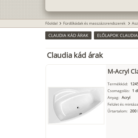
Főoldal
Fürdőkádak és masszázsrendszerek
Asz
chevron_right
chevron_right
CLAUDIA KÁD ÁRAK
ELŐLAPOK CLAUDI
Claudia kád árak
M-Acryl Cl
Termékkód:
124
Csomagolás:
1 d
Anyag:
Acryl
Felület és mintáza
Űrtartalom:
200 