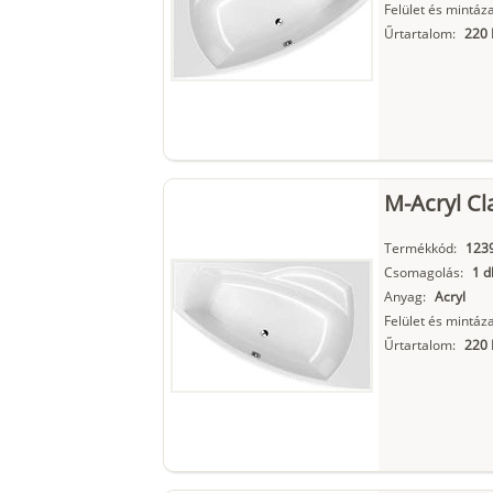
Felület és mintáza
Űrtartalom:
220 
M-Acryl Cl
Termékkód:
123
Csomagolás:
1 d
Anyag:
Acryl
Felület és mintáza
Űrtartalom:
220 