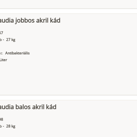
audia jobbos akril kád
57
b
-
27 kg
t:
Antibakteriális
Liter
audia balos akril kád
98
b
-
28 kg