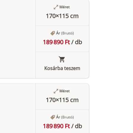
Méret
170×115 cm
Ár
(Bruttó)
189 890 Ft
/
db
Kosárba teszem
Méret
170×115 cm
Ár
(Bruttó)
189 890 Ft
/
db