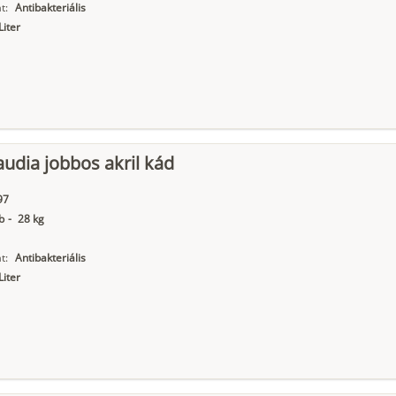
t:
Antibakteriális
Liter
audia jobbos akril kád
97
b
-
28 kg
t:
Antibakteriális
Liter