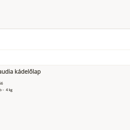
audia kádelőlap
66
b
-
4 kg