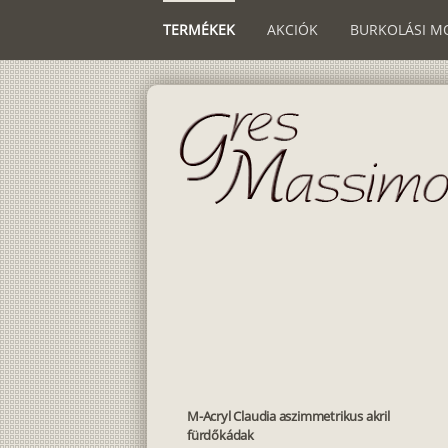
TERMÉKEK
AKCIÓK
BURKOLÁSI M
M-Acryl Claudia aszimmetrikus akril
fürdőkádak