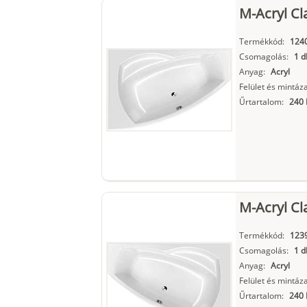
M-Acryl Cl
Termékkód:
124
Csomagolás:
1 d
Anyag:
Acryl
Felület és mintáza
Űrtartalom:
240 
M-Acryl Cl
Termékkód:
123
Csomagolás:
1 d
Anyag:
Acryl
Felület és mintáza
Űrtartalom:
240 