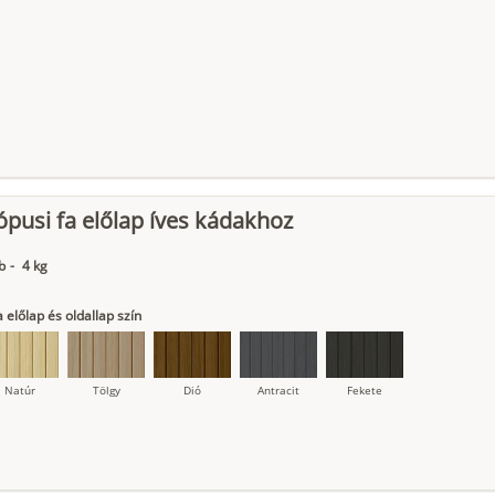
ópusi fa előlap íves kádakhoz
b
-
4 kg
 előlap és oldallap szín
Natúr
Tölgy
Dió
Antracit
Fekete