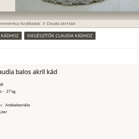
immetrikus fürdőkádak
Claudia akril kád
chevron_right
A KÁDHOZ
KIEGÉSZÍTŐK CLAUDIA KÁDHOZ
audia balos akril kád
58
b
-
27 kg
t:
Antibakteriális
Liter