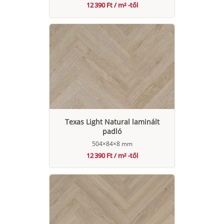
12 390 Ft / m² -től
Texas Light Natural laminált
padló
504×84×8 mm
12 390 Ft / m² -től