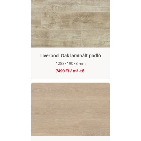
Liverpool Oak laminált padló
1288×190×8 mm
7490 Ft / m² -től