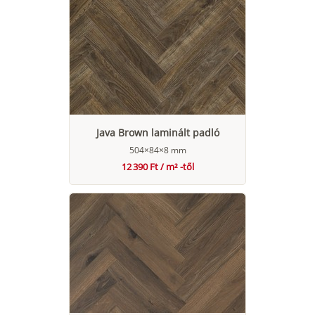
Java Brown laminált padló
504×84×8 mm
12 390 Ft / m² -től