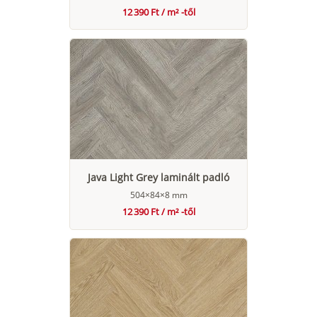
12 390 Ft / m² -től
Java Light Grey laminált padló
504×84×8 mm
12 390 Ft / m² -től