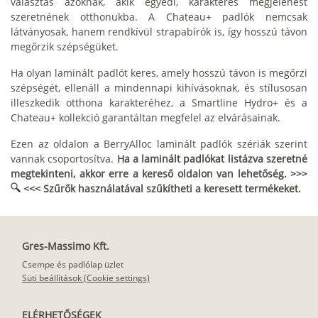
választás azoknak, akik egyedi, karakteres megjelenést
szeretnének otthonukba. A Chateau+ padlók nemcsak
látványosak, hanem rendkívül strapabírók is, így hosszú távon
megőrzik szépségüket.
Ha olyan laminált padlót keres, amely hosszú távon is megőrzi
szépségét, ellenáll a mindennapi kihívásoknak, és stílusosan
illeszkedik otthona karakteréhez, a Smartline Hydro+ és a
Chateau+ kollekció garantáltan megfelel az elvárásainak.
Ezen az oldalon a BerryAlloc laminált padlók szériák szerint
vannak csoportosítva.
Ha a laminált padlókat listázva szeretné
megtekinteni, akkor erre a kereső oldalon van lehetőség. >>>
<<< Szűrők használatával szűkítheti a keresett termékeket.
Gres-Massimo Kft.
Csempe és padlólap üzlet
Süti beállítások (Cookie settings)
ELÉRHETŐSÉGEK