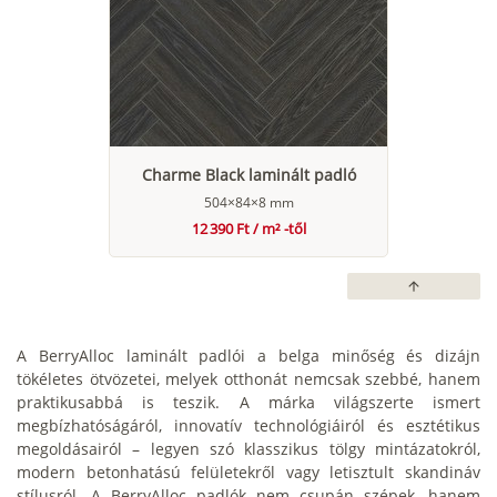
Charme Black laminált padló
504×84×8 mm
12 390 Ft / m² -től
arrow_upward
A BerryAlloc laminált padlói a belga minőség és dizájn
tökéletes ötvözetei, melyek otthonát nemcsak szebbé, hanem
praktikusabbá is teszik. A márka világszerte ismert
megbízhatóságáról, innovatív technológiáiról és esztétikus
megoldásairól – legyen szó klasszikus tölgy mintázatokról,
modern betonhatású felületekről vagy letisztult skandináv
stílusról. A BerryAlloc padlók nem csupán szépek, hanem