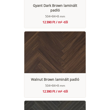
Gyant Dark Brown laminált
padló
504×84×8 mm
12 390 Ft / m² -től
Walnut Brown laminált padló
504×84×8 mm
12 390 Ft / m² -től