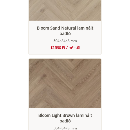
Bloom Sand Natural laminált
padló
504×84×8 mm
12 390 Ft / m² -től
Bloom Light Brown laminált
padló
504×84×8 mm