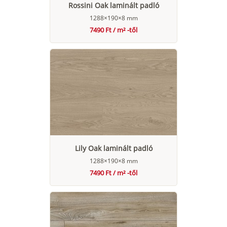
Rossini Oak laminált padló
1288×190×8 mm
7490 Ft / m² -től
Lily Oak laminált padló
1288×190×8 mm
7490 Ft / m² -től