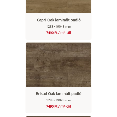
Capri Oak laminált padló
1288×190×8 mm
7490 Ft / m² -től
Bristol Oak laminált padló
1288×190×8 mm
7490 Ft / m² -től