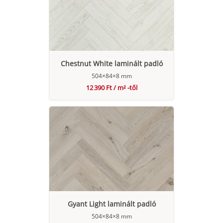
Chestnut White laminált padló
504×84×8 mm
12 390 Ft / m² -től
Gyant Light laminált padló
504×84×8 mm