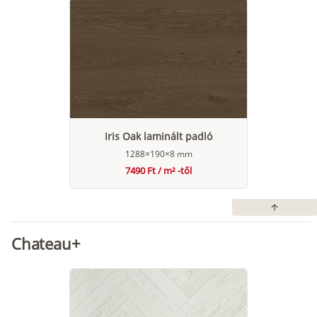
Iris Oak laminált padló
1288×190×8 mm
7490 Ft / m² -től
arrow_upward
Chateau+