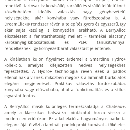
rendkívül tartósak is: kopásálló, karcálló és vízálló felületüknek
köszönhetően ideális választás nagy igénybevételű
helyiségekbe, akár konyhába vagy fürdőszobába is. A
DreamClick® rendszer révén a telepítés gyors és egyszerű, így
akár saját kezűleg is könnyedén lerakható. A BerryAlloc
elkötelezett a fenntarthatóság mellett – termékei alacsony
károsanyag-kibocsátásúak és PEFC tanúsítvánnyal
rendelkeznek, így környezetbarát választást jelentenek.
A kínálatban külön figyelmet érdemel a Smartline Hydro+
kollekció, amelyet kifejezetten nedves helyiségekhez
fejlesztettek. A Hydro+ technológia révén ezek a padlók
ellenállnak a víznek, miközben megőrzik a laminált burkolatok
elegáns megjelenését. Praktikus választás fürdőszobába,
konyhába vagy előszobába, ahol a funkcionalitás és a stílus
egyaránt fontos.
A BerryAlloc másik különleges termékcsaládja a Chateau+,
amely a klasszikus halszálka mintázatot hozza vissza a
modern enteriőrökbe. Ez a kollekció a hagyományos parketta
eleganciáját ötvözi a laminált padlók praktikumával – tökéletes