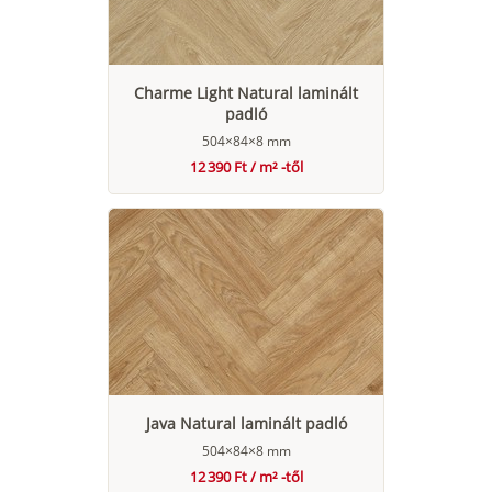
Charme Light Natural laminált
padló
504×84×8 mm
12 390 Ft / m² -től
Java Natural laminált padló
504×84×8 mm
12 390 Ft / m² -től