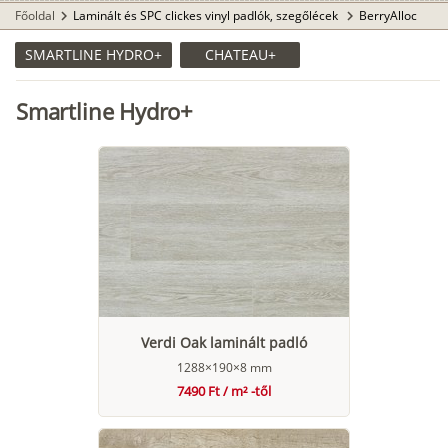
Főoldal
Laminált és SPC clickes vinyl padlók, szegőlécek
BerryAlloc
chevron_right
chevron_right
SMARTLINE HYDRO+
CHATEAU+
Smartline Hydro+
Verdi Oak laminált padló
1288×190×8 mm
7490 Ft / m² -től