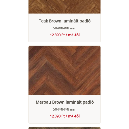
Teak Brown laminált padló
504×84×8 mm
12 390 Ft / m² -től
Merbau Brown laminált padló
504×84×8 mm
12 390 Ft / m² -től