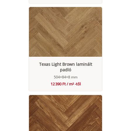
Texas Light Brown laminált
padló
504×84×8 mm
12 390 Ft / m² -től