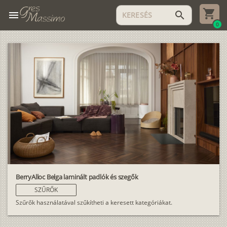
menu
search
0
BerryAlloc Belga laminált padlók és szegők
SZŰRŐK
Szűrők használatával szűkítheti a keresett kategóriákat.