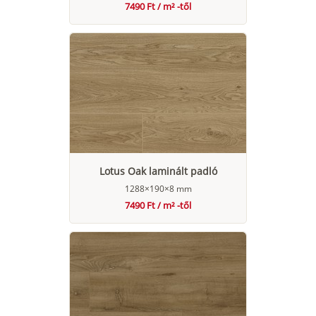
7490 Ft / m² -től
Lotus Oak laminált padló
1288×190×8 mm
7490 Ft / m² -től