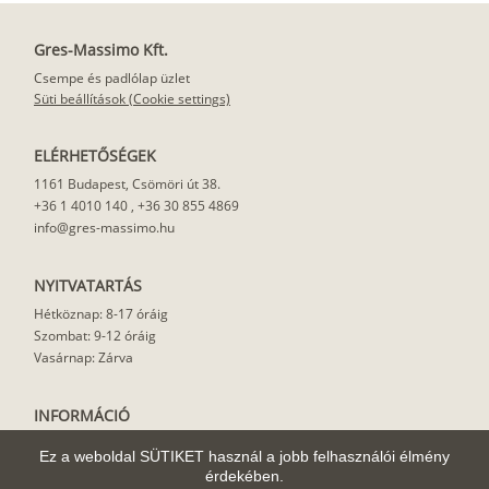
Gres-Massimo Kft.
Csempe és padlólap üzlet
Süti beállítások (Cookie settings)
ELÉRHETŐSÉGEK
1161 Budapest, Csömöri út 38.
+36 1 4010 140
,
+36 30 855 4869
info@gres-massimo.hu
NYITVATARTÁS
Hétköznap: 8-17 óráig
Szombat: 9-12 óráig
Vasárnap: Zárva
INFORMÁCIÓ
Vásárlási feltételek
Ez a weboldal SÜTIKET használ a jobb felhasználói élmény
Felhasználási javaslat
érdekében.
Házhoz szállítás