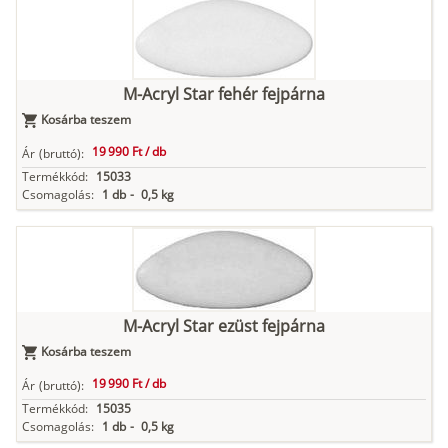
M-Acryl Star fehér fejpárna
Kosárba teszem
19 990 Ft /
db
Ár
(bruttó):
Termékkód:
15033
Csomagolás:
1 db
-
0,5 kg
M-Acryl Star ezüst fejpárna
Kosárba teszem
19 990 Ft /
db
Ár
(bruttó):
Termékkód:
15035
Csomagolás:
1 db
-
0,5 kg