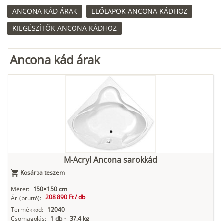
ANCONA KÁD ÁRAK
ELŐLAPOK ANCONA KÁDHOZ
KIEGÉSZÍTŐK ANCONA KÁDHOZ
Ancona kád árak
M-Acryl Ancona sarokkád
Kosárba teszem
Méret:
150×150 cm
208 890 Ft /
db
Ár
(bruttó):
Termékkód:
12040
Csomagolás:
1 db
-
37,4 kg