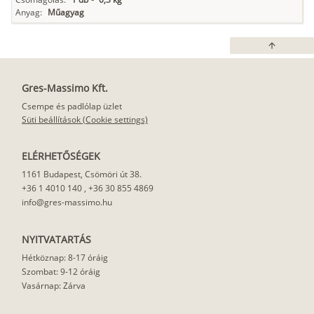
Anyag:
Műagyag
arrow_upward
Gres-Massimo Kft.
Csempe és padlólap üzlet
Süti beállítások (Cookie settings)
ELÉRHETŐSÉGEK
1161 Budapest, Csömöri út 38.
+36 1 4010 140
,
+36 30 855 4869
info@gres-massimo.hu
NYITVATARTÁS
Hétköznap: 8-17 óráig
Szombat: 9-12 óráig
Vasárnap: Zárva