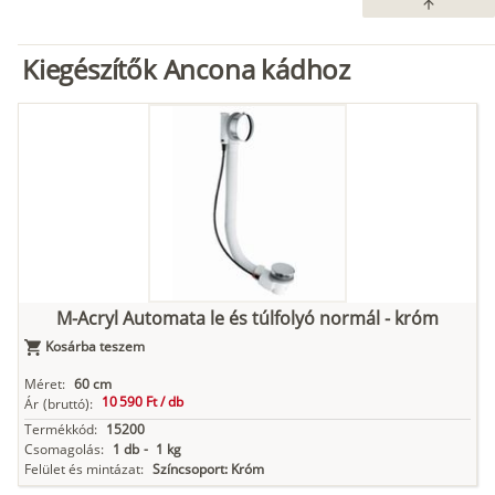
arrow_upward
Kiegészítők Ancona kádhoz
M-Acryl Automata le és túlfolyó normál - króm
Kosárba teszem
Méret:
60 cm
10 590 Ft /
db
Ár
(bruttó):
Termékkód:
15200
Csomagolás:
1 db
-
1 kg
Felület és mintázat:
Színcsoport: Króm