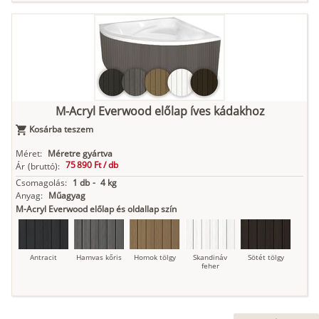
M-Acryl Everwood előlap íves kádakhoz
Kosárba teszem
Méret:
Méretre gyártva
75 890 Ft /
db
Ár
(bruttó):
Csomagolás:
1 db
-
4 kg
Anyag:
Műagyag
M-Acryl Everwood előlap és oldallap szín
Antracit
Hamvas kőris
Homok tölgy
Skandináv
Sötét tölgy
feher