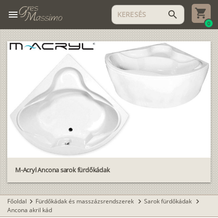
menu
search
0
M-Acryl Ancona sarok fürdőkádak
Főoldal
Fürdőkádak és masszázsrendszerek
Sarok fürdőkádak
chevron_right
chevron_right
chevron_right
Ancona akril kád