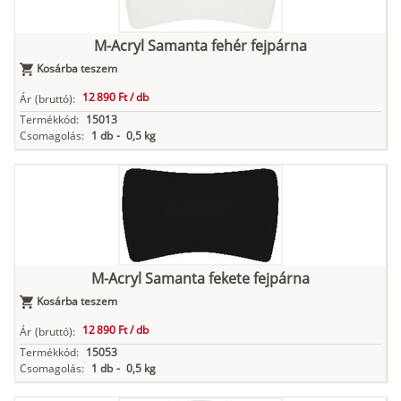
M-Acryl Samanta fehér fejpárna
Kosárba teszem
12 890 Ft /
db
Ár
(bruttó):
Termékkód:
15013
Csomagolás:
1 db
-
0,5 kg
M-Acryl Samanta fekete fejpárna
Kosárba teszem
12 890 Ft /
db
Ár
(bruttó):
Termékkód:
15053
Csomagolás:
1 db
-
0,5 kg