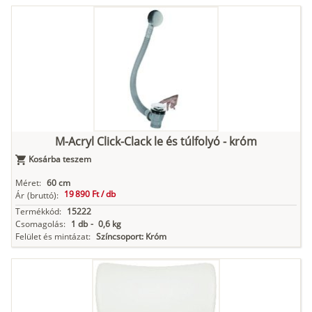
M-Acryl Click-Clack le és túlfolyó - króm
Kosárba teszem
Méret:
60 cm
19 890 Ft /
db
Ár
(bruttó):
Termékkód:
15222
Csomagolás:
1 db
-
0,6 kg
Felület és mintázat:
Színcsoport: Króm