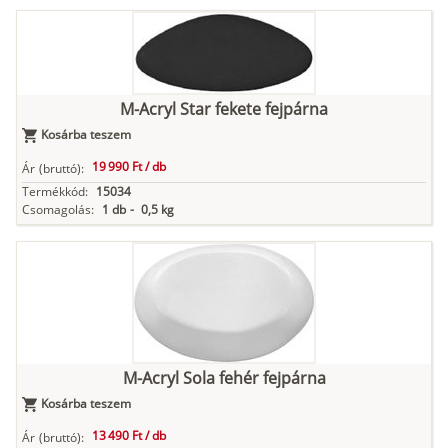
M-Acryl Star fekete fejpárna
Kosárba teszem
19 990 Ft /
db
Ár
(bruttó):
Termékkód:
15034
Csomagolás:
1 db
-
0,5 kg
M-Acryl Sola fehér fejpárna
Kosárba teszem
13 490 Ft /
db
Ár
(bruttó):