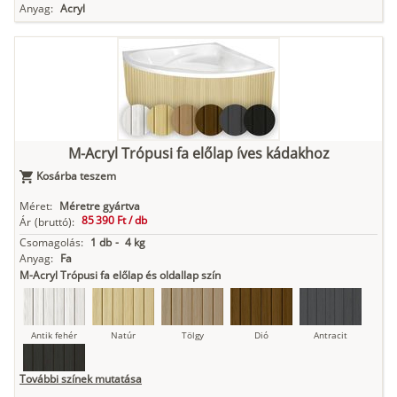
Anyag:
Acryl
M-Acryl Trópusi fa előlap íves kádakhoz
Kosárba teszem
Méret:
Méretre gyártva
85 390 Ft /
db
Ár
(bruttó):
Csomagolás:
1 db
-
4 kg
Anyag:
Fa
M-Acryl Trópusi fa előlap és oldallap szín
Antik fehér
Natúr
Tölgy
Dió
Antracit
További színek mutatása
Fekete