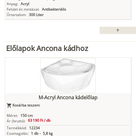
Anyag:
Acryl
Felület és mintázat:
Antibakteriális
Űrtartalom:
300 Liter
arrow_upward
Előlapok Ancona kádhoz
M-Acryl Ancona kádelőlap
Kosárba teszem
Méret:
150 cm
63 190 Ft /
db
Ár
(bruttó):
Termékkód:
12234
Csomagolás:
1 db
-
5,8 kg