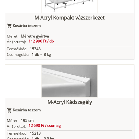
M-Acryl Kompakt vázszerkezet
Kosárba teszem
Méret:
Méretre gyártva
112 990 Ft /
db
Ár
(bruttó):
Termékkód:
15343
Csomagolás:
1 db
-
8 kg
M-Acryl Kádszegély
Kosárba teszem
Méret:
195 cm
12 690 Ft /
csomag
Ár
(bruttó):
Termékkód:
15213
Csomagolás:
1 db
-
0,3 kg