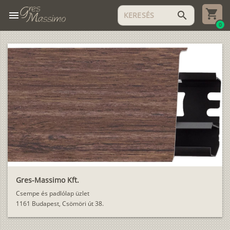
menu
search
0
Gres-Massimo Kft.
Csempe és padlólap üzlet
1161 Budapest, Csömöri út 38.