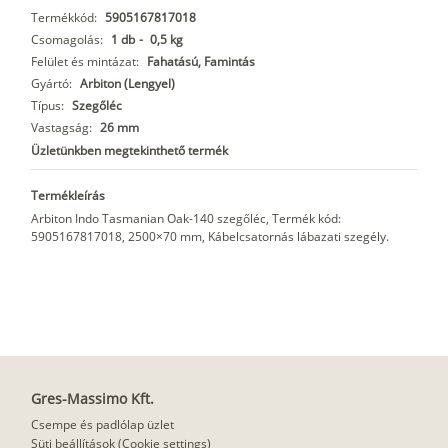
Termékkód:
5905167817018
Csomagolás:
1 db
-
0,5 kg
Felület és mintázat:
Fahatású, Famintás
Gyártó:
Arbiton (Lengyel)
Típus:
Szegőléc
Vastagság:
26 mm
Üzletünkben megtekinthető termék
Termékleírás
Arbiton Indo Tasmanian Oak-140 szegőléc, Termék kód:
5905167817018, 2500×70 mm, Kábelcsatornás lábazati szegély.
Gres-Massimo Kft.
Csempe és padlólap üzlet
Süti beállítások (Cookie settings)