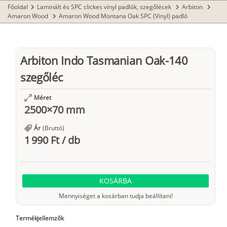
Főoldal
Laminált és SPC clickes vinyl padlók, szegőlécek
Arbiton
chevron_right
chevron_right
chevron_right
Amaron Wood
Amaron Wood Montana Oak SPC (Vinyl) padló
chevron_right
Arbiton Indo Tasmanian Oak-140
szegőléc
Méret
2500×70 mm
Ár
(Bruttó)
1 990 Ft
/
db
KOSÁRBA
Mennyiséget a kosárban tudja beállítani!
Termékjellemzők