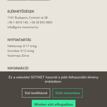
ELÉRHETŐSÉGEK
1161 Budapest, Csömöri út 38.
+36 1 4010 140
,
+36 30 855 4869
info@gres-massimo.hu
NYITVATARTÁS
Hétköznap: 8-17 óráig
Szombat: 9-12 óráig
Vasárnap: Zárva
INFORMÁCIÓ
Vásárlási feltételek
Ez a weboldal SÜTIKET használ a jobb felhasználói élmény
Felhasználási javaslat
érdekében.
Házhoz szállítás
Rólunk
Süti beállítások
Sütik elutasítása
Cikkek
Minden süti elfogadása