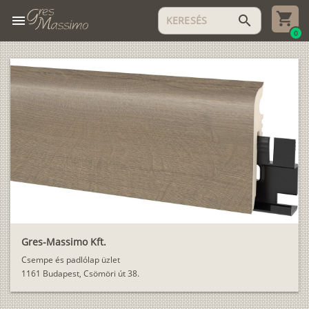
menu
search
0
Gres-Massimo Kft.
Csempe és padlólap üzlet
1161 Budapest, Csömöri út 38.