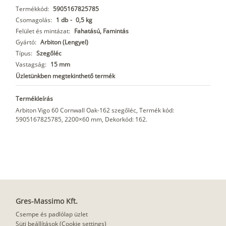
Termékkód:
5905167825785
Csomagolás:
1 db
-
0,5 kg
Felület és mintázat:
Fahatású, Famintás
Gyártó:
Arbiton (Lengyel)
Típus:
Szegőléc
Vastagság:
15 mm
Üzletünkben megtekinthető termék
Termékleírás
Arbiton Vigo 60 Cornwall Oak-162 szegőléc, Termék kód:
5905167825785, 2200×60 mm, Dekorkód: 162.
Gres-Massimo Kft.
Csempe és padlólap üzlet
Süti beállítások (Cookie settings)