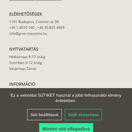
ELÉRHETŐSÉGEK
1161 Budapest, Csömöri út 38.
+36 1 4010 140
,
+36 30 855 4869
info@gres-massimo.hu
NYITVATARTÁS
Hétköznap: 8-17 óráig
Szombat: 9-12 óráig
Vasárnap: Zárva
INFORMÁCIÓ
Vásárlási feltételek
Ez a weboldal SÜTIKET használ a jobb felhasználói élmény
Felhasználási javaslat
érdekében.
Házhoz szállítás
Rólunk
Süti beállítások
Sütik elutasítása
Cikkek
Minden süti elfogadása