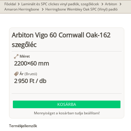
Főoldal
Laminált és SPC clickes vinyl padlók, szegőlécek
Arbiton
chevron_right
chevron_right
chevron_right
Amaron Herringbone
Herringbone Wembley Oak SPC (Vinyl) padló
chevron_right
Arbiton Vigo 60 Cornwall Oak-162
szegőléc
Méret
2200×60 mm
Ár
(Bruttó)
2 950 Ft
/
db
KOSÁRBA
Mennyiséget a kosárban tudja beállítani!
Termékjellemzők