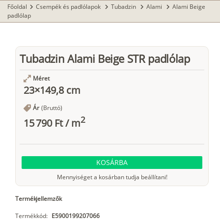
Főoldal
Csempék és padlólapok
Tubadzin
Alami
Alami Beige
chevron_right
chevron_right
chevron_right
chevron_right
padlólap
Tubadzin Alami Beige STR padlólap
Méret
23×149,8 cm
Ár
(Bruttó)
2
15 790 Ft
/
m
KOSÁRBA
Mennyiséget a kosárban tudja beállítani!
Termékjellemzők
Termékkód:
E5900199207066