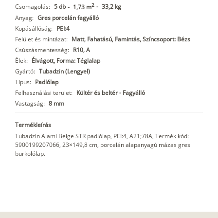
2
Csomagolás:
5 db
-
33,2 kg
-
1,73 m
Anyag:
Gres porcelán fagyálló
Kopásállóság:
PEI:4
Felület és mintázat:
Matt, Fahatású, Famintás, Színcsoport: Bézs
Csúszásmentesség:
R10, A
Élek:
Élvágott, Forma: Téglalap
Gyártó:
Tubadzin (Lengyel)
Típus:
Padlólap
Felhasználási terület:
Kültér és beltér - Fagyálló
Vastagság:
8 mm
Termékleírás
Tubadzin Alami Beige STR padlólap, PEI:4, A21;78A, Termék kód:
5900199207066, 23×149,8 cm, porcelán alapanyagú mázas gres
burkolólap.