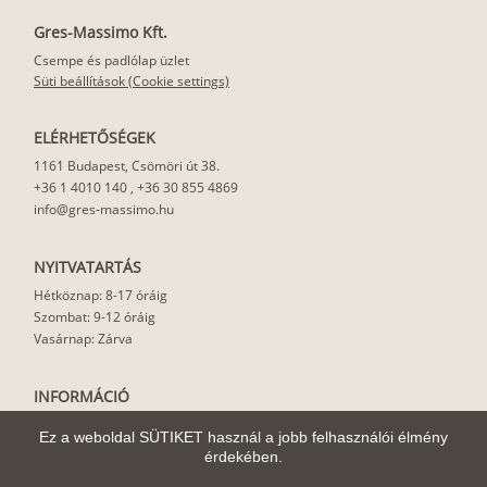
Gres-Massimo Kft.
Csempe és padlólap üzlet
Süti beállítások (Cookie settings)
ELÉRHETŐSÉGEK
1161 Budapest, Csömöri út 38.
+36 1 4010 140
,
+36 30 855 4869
info@gres-massimo.hu
NYITVATARTÁS
Hétköznap: 8-17 óráig
Szombat: 9-12 óráig
Vasárnap: Zárva
INFORMÁCIÓ
Vásárlási feltételek
Ez a weboldal SÜTIKET használ a jobb felhasználói élmény
Felhasználási javaslat
érdekében.
Házhoz szállítás