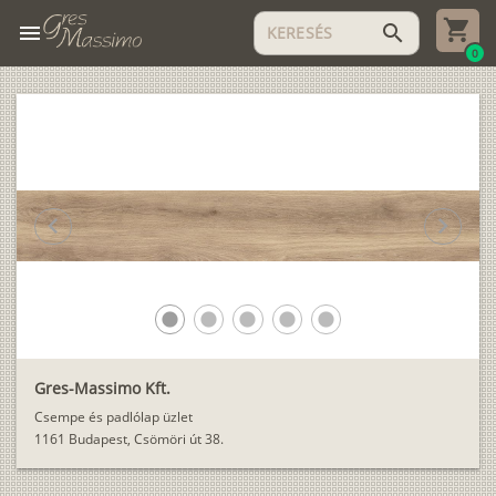
menu
search
0
chevron_left
chevron_right
lens
lens
lens
lens
lens
Gres-Massimo Kft.
Csempe és padlólap üzlet
1161 Budapest, Csömöri út 38.