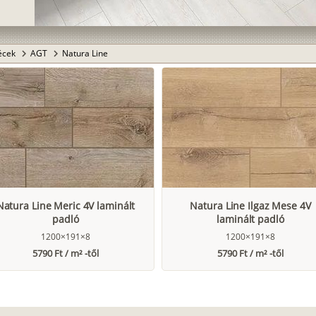
lécek
AGT
Natura Line
chevron_right
chevron_right
Natura Line Meric 4V laminált
Natura Line Ilgaz Mese 4V
padló
laminált padló
1200×191×8
1200×191×8
5790 Ft / m² -től
5790 Ft / m² -től