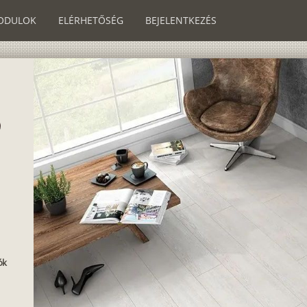
ODULOK
ELÉRHETŐSÉG
BEJELENTKEZÉS
ók