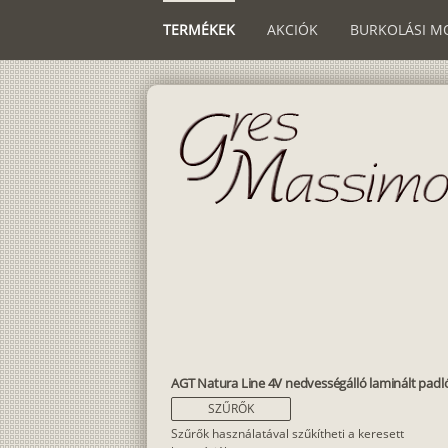
TERMÉKEK
AKCIÓK
BURKOLÁSI M
AGT Natura Line 4V nedvességálló laminált padl
SZŰRŐK
Szűrők használatával szűkítheti a keresett