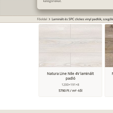
kategóriákat.
Főoldal
Laminált és SPC clickes vinyl padlók, szegő
chevron_right
Natura Line Nile 4V laminált
padló
1200×191×8
5790 Ft / m² -től