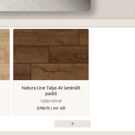
Natura Line Talya 4V laminált
padló
1200×191×8
5790 Ft / m² -től
arrow_upward