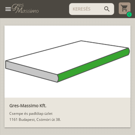
menu
search
0
Gres-Massimo Kft.
Csempe és padlólap üzlet
1161 Budapest, Csömöri út 38.