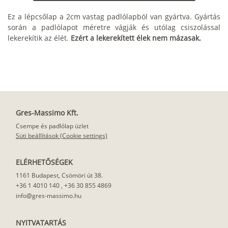
Ez a lépcsőlap a 2cm vastag padlólapból van gyártva. Gyártás
során a padlólapot méretre vágják és utólag csiszolással
lekerekítik az élét.
Ezért a lekerekített élek nem mázasak.
Gres-Massimo Kft.
Csempe és padlólap üzlet
Süti beállítások (Cookie settings)
ELÉRHETŐSÉGEK
1161 Budapest, Csömöri út 38.
+36 1 4010 140
,
+36 30 855 4869
info@gres-massimo.hu
NYITVATARTÁS