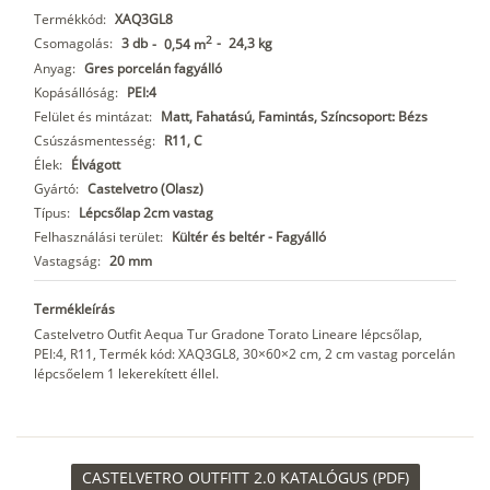
Termékkód:
XAQ3GL8
2
Csomagolás:
3 db
-
24,3 kg
-
0,54 m
Anyag:
Gres porcelán fagyálló
Kopásállóság:
PEI:4
Felület és mintázat:
Matt, Fahatású, Famintás, Színcsoport: Bézs
Csúszásmentesség:
R11, C
Élek:
Élvágott
Gyártó:
Castelvetro (Olasz)
Típus:
Lépcsőlap 2cm vastag
Felhasználási terület:
Kültér és beltér - Fagyálló
Vastagság:
20 mm
Termékleírás
Castelvetro Outfit Aequa Tur Gradone Torato Lineare lépcsőlap,
PEI:4, R11, Termék kód: XAQ3GL8, 30×60×2 cm, 2 cm vastag porcelán
lépcsőelem 1 lekerekített éllel.
CASTELVETRO OUTFITT 2.0 KATALÓGUS (PDF)