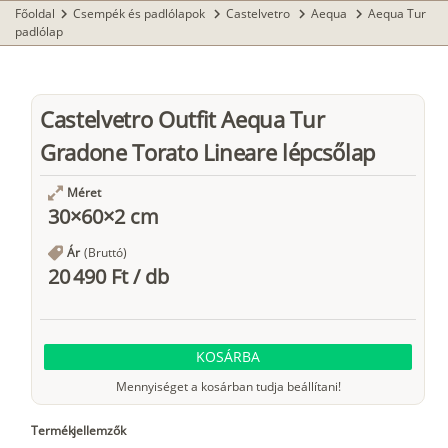
Főoldal
Csempék és padlólapok
Castelvetro
Aequa
Aequa Tur
chevron_right
chevron_right
chevron_right
chevron_right
padlólap
Castelvetro Outfit Aequa Tur
Gradone Torato Lineare lépcsőlap
Méret
30×60×2 cm
Ár
(Bruttó)
20 490 Ft
/
db
KOSÁRBA
Mennyiséget a kosárban tudja beállítani!
Termékjellemzők