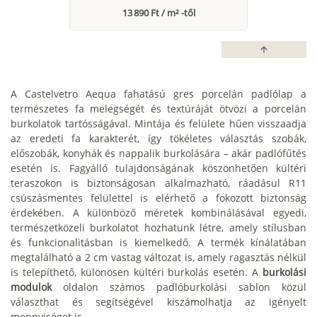
13 890 Ft / m² -től
arrow_upward
A Castelvetro Aequa fahatású gres porcelán padlólap a
természetes fa melegségét és textúráját ötvözi a porcelán
burkolatok tartósságával. Mintája és felülete hűen visszaadja
az eredeti fa karakterét, így tökéletes választás szobák,
előszobák, konyhák és nappalik burkolására – akár padlófűtés
esetén is. Fagyálló tulajdonságának köszönhetően kültéri
teraszokon is biztonságosan alkalmazható, ráadásul R11
csúszásmentes felülettel is elérhető a fokozott biztonság
érdekében. A különböző méretek kombinálásával egyedi,
természetközeli burkolatot hozhatunk létre, amely stílusban
és funkcionalitásban is kiemelkedő. A termék kínálatában
megtalálható a 2 cm vastag változat is, amely ragasztás nélkül
is telepíthető, különösen kültéri burkolás esetén. A
burkolási
modulok
oldalon számos padlóburkolási sablon közül
választhat és segítségével kiszámolhatja az igényelt
mennyiséget is.