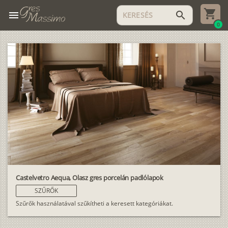
menu
search
0
Castelvetro Aequa, Olasz gres porcelán padlólapok
SZŰRŐK
Szűrők használatával szűkítheti a keresett kategóriákat.