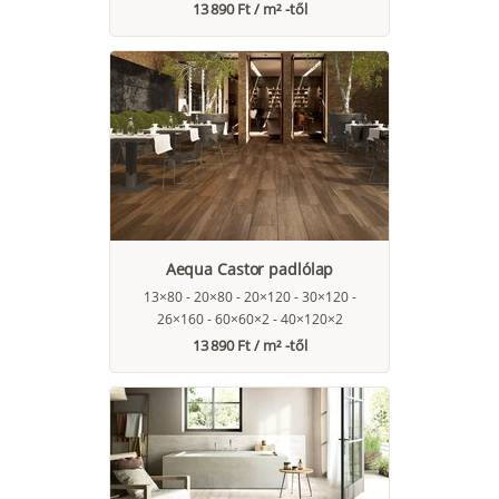
13 890 Ft / m² -től
Aequa Castor padlólap
13×80 - 20×80 - 20×120 - 30×120 -
26×160 - 60×60×2 - 40×120×2
13 890 Ft / m² -től