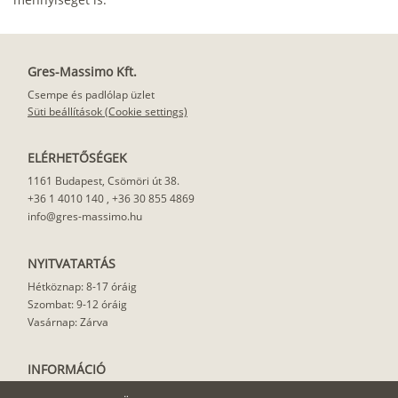
Gres-Massimo Kft.
Csempe és padlólap üzlet
Süti beállítások (Cookie settings)
ELÉRHETŐSÉGEK
1161 Budapest, Csömöri út 38.
+36 1 4010 140
,
+36 30 855 4869
info@gres-massimo.hu
NYITVATARTÁS
Hétköznap: 8-17 óráig
Szombat: 9-12 óráig
Vasárnap: Zárva
INFORMÁCIÓ
Vásárlási feltételek