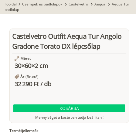
Főoldal
Csempék és padlólapok
Castelvetro
Aequa
Aequa Tur
chevron_right
chevron_right
chevron_right
chevron_right
padlólap
Castelvetro Outfit Aequa Tur Angolo
Gradone Torato DX lépcsőlap
Méret
30×60×2 cm
Ár
(Bruttó)
32 290 Ft
/
db
KOSÁRBA
Mennyiséget a kosárban tudja beállítani!
Termékjellemzők