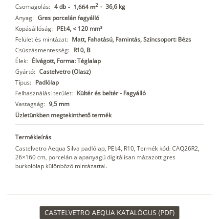
2
Csomagolás:
4 db
-
36,6 kg
-
1,664 m
Anyag:
Gres porcelán fagyálló
Kopásállóság:
PEI:4, < 120 mm³
Felület és mintázat:
Matt, Fahatású, Famintás, Színcsoport: Bézs
Csúszásmentesség:
R10, B
Élek:
Élvágott, Forma: Téglalap
Gyártó:
Castelvetro (Olasz)
Típus:
Padlólap
Felhasználási terület:
Kültér és beltér - Fagyálló
Vastagság:
9,5 mm
Üzletünkben megtekinthető termék
Termékleírás
Castelvetro Aequa Silva padlólap, PEI:4, R10, Termék kód: CAQ26R2,
26×160 cm, porcelán alapanyagú digitálisan mázazott gres
burkolólap különböző mintázattal.
CASTELVETRO AEQUA KATALÓGUS (PDF)