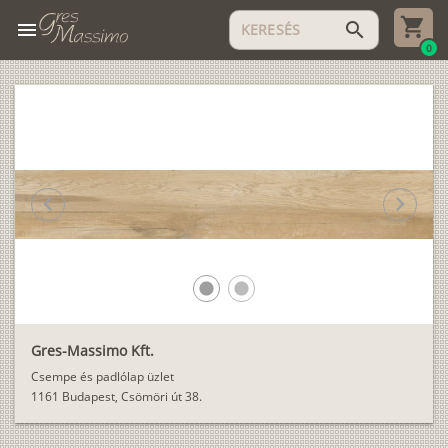
menu
search
0
chevron_left
chevron_right
lens
lens
Gres-Massimo Kft.
Csempe és padlólap üzlet
1161 Budapest, Csömöri út 38.