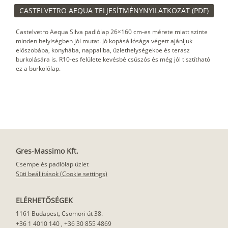
CASTELVETRO AEQUA TELJESÍTMÉNYNYILATKOZAT (PDF)
Castelvetro Aequa Silva padlólap 26×160 cm-es mérete miatt szinte
minden helyiségben jól mutat. Jó kopásállósága végett ajánljuk
előszobába, konyhába, nappaliba, üzlethelységekbe és terasz
burkolására is. R10-es felülete kevésbé csúszós és még jól tisztítható
ez a burkolólap.
Gres-Massimo Kft.
Csempe és padlólap üzlet
Süti beállítások (Cookie settings)
ELÉRHETŐSÉGEK
1161 Budapest, Csömöri út 38.
+36 1 4010 140
,
+36 30 855 4869