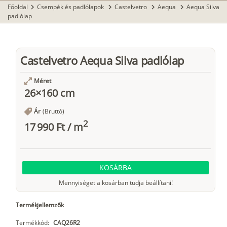
Főoldal
Csempék és padlólapok
Castelvetro
Aequa
Aequa Silva
chevron_right
chevron_right
chevron_right
chevron_right
padlólap
Castelvetro Aequa Silva padlólap
Méret
26×160 cm
Ár
(Bruttó)
2
17 990 Ft
/
m
KOSÁRBA
Mennyiséget a kosárban tudja beállítani!
Termékjellemzők
Termékkód:
CAQ26R2