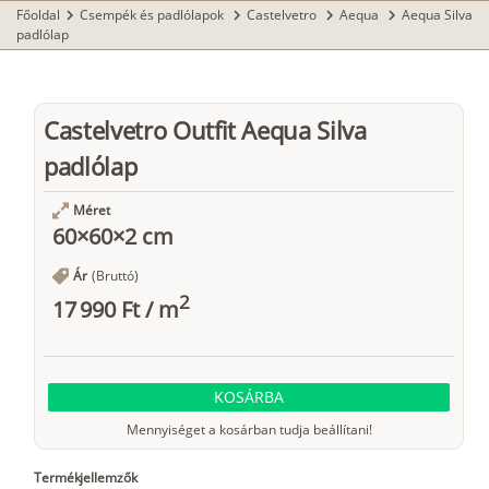
Főoldal
Csempék és padlólapok
Castelvetro
Aequa
Aequa Silva
chevron_right
chevron_right
chevron_right
chevron_right
padlólap
Castelvetro Outfit Aequa Silva
padlólap
Méret
60×60×2 cm
Ár
(Bruttó)
2
17 990 Ft
/
m
KOSÁRBA
Mennyiséget a kosárban tudja beállítani!
Termékjellemzők