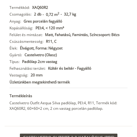
Termékkód:
XAQ60R2
2
Csomagolás:
2 db
-
32,7 kg
-
0,72 m
Anyag:
Gres porcelán fagyálló
Kopásállóság:
PEI:4, < 120 mm³
Felület és mintázat:
Matt, Fahatású, Famintás, Színcsoport: Bézs
Csúszásmentesség:
R11, C
Élek:
Élvágott, Forma: Négyzet
Gyártó:
Castelvetro (Olasz)
Típus:
Padlólap 2cm vastag
Felhasználási terület:
Kültér és beltér - Fagyálló
Vastagság:
20 mm
Üzletünkben megtekinthető termék
Termékleírás
Castelvetro Outfit Aequa Silva padlólap, PEI:4, R11, Termék kód:
XAQ60R2, 60×60×2 cm, 2 cm vastag porcelán padlólap.