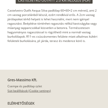
CASTELVETRO OUTFITT 2.0 KATALÓGUS (PDF)
Castelvetro Outfit Aequa Silva padlólap 60×60×2 cm méretű, ami 2
cm vastag porcelánból készül, ezért rendkívül erős. A 2cm vastag
járólapokat térkő helyett is lehet használni, mert nem igényel
ragasztást. Beépítése történhet ragasztás nélkül kavicságyba vagy
műanyag tappancsokkal közvetlen a betonra. Természetesen
hagyományos ragasztással is rögzíthető mint a normál vastag
burkolólapok. R11-es csúszásmentes felülete miatt alkalmas kültéri
felületek burkolására, pl: járda, terasz és medence köré is.
Gres-Massimo Kft.
Csempe és padlólap üzlet
Süti beállítások (Cookie settings)
ELÉRHETŐSÉGEK