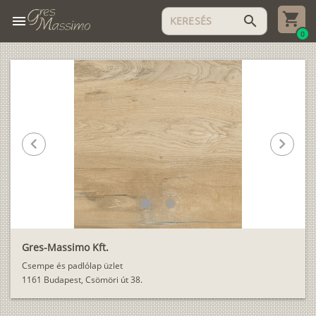
menu
search
0
chevron_left
chevron_right
lens
lens
Gres-Massimo Kft.
Csempe és padlólap üzlet
1161 Budapest, Csömöri út 38.