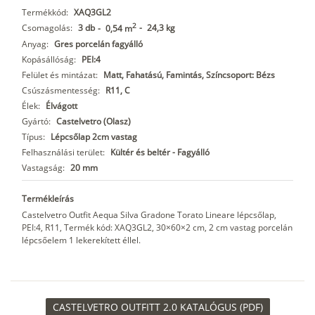
Termékkód:
XAQ3GL2
2
Csomagolás:
3 db
-
24,3 kg
-
0,54 m
Anyag:
Gres porcelán fagyálló
Kopásállóság:
PEI:4
Felület és mintázat:
Matt, Fahatású, Famintás, Színcsoport: Bézs
Csúszásmentesség:
R11, C
Élek:
Élvágott
Gyártó:
Castelvetro (Olasz)
Típus:
Lépcsőlap 2cm vastag
Felhasználási terület:
Kültér és beltér - Fagyálló
Vastagság:
20 mm
Termékleírás
Castelvetro Outfit Aequa Silva Gradone Torato Lineare lépcsőlap,
PEI:4, R11, Termék kód: XAQ3GL2, 30×60×2 cm, 2 cm vastag porcelán
lépcsőelem 1 lekerekített éllel.
CASTELVETRO OUTFITT 2.0 KATALÓGUS (PDF)