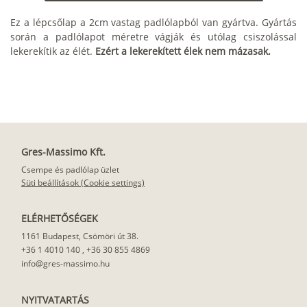
Ez a lépcsőlap a 2cm vastag padlólapból van gyártva. Gyártás
során a padlólapot méretre vágják és utólag csiszolással
lekerekítik az élét.
Ezért a lekerekített élek nem mázasak.
Gres-Massimo Kft.
Csempe és padlólap üzlet
Süti beállítások (Cookie settings)
ELÉRHETŐSÉGEK
1161 Budapest, Csömöri út 38.
+36 1 4010 140
,
+36 30 855 4869
info@gres-massimo.hu
NYITVATARTÁS