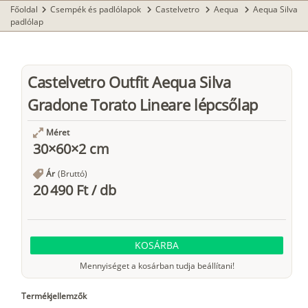
Főoldal
Csempék és padlólapok
Castelvetro
Aequa
Aequa Silva
chevron_right
chevron_right
chevron_right
chevron_right
padlólap
Castelvetro Outfit Aequa Silva
Gradone Torato Lineare lépcsőlap
Méret
30×60×2 cm
Ár
(Bruttó)
20 490 Ft
/
db
KOSÁRBA
Mennyiséget a kosárban tudja beállítani!
Termékjellemzők