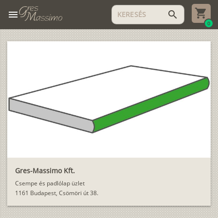
menu
search
0
Gres-Massimo Kft.
Csempe és padlólap üzlet
1161 Budapest, Csömöri út 38.