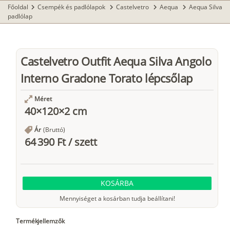
Főoldal
Csempék és padlólapok
Castelvetro
Aequa
Aequa Silva
chevron_right
chevron_right
chevron_right
chevron_right
padlólap
Castelvetro Outfit Aequa Silva Angolo
Interno Gradone Torato lépcsőlap
Méret
40×120×2 cm
Ár
(Bruttó)
64 390 Ft
/
szett
KOSÁRBA
Mennyiséget a kosárban tudja beállítani!
Termékjellemzők