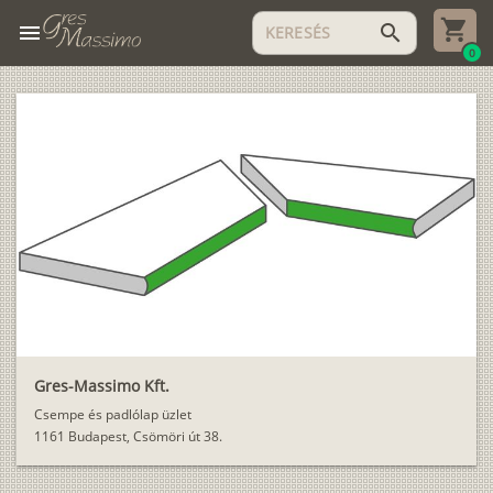
menu
search
0
Gres-Massimo Kft.
Csempe és padlólap üzlet
1161 Budapest, Csömöri út 38.