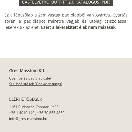
CASTELVETRO OUTFITT 2.0 KATALÓGUS (PDF)
Ez a lépcsőlap a 2cm vastag padlólapból van gyártva. Gyártás
során a padlólapot méretre vágják és utólag csiszolással
lekerekítik az élét.
Ezért a lekerekített élek nem mázasak.
Gres-Massimo Kft.
Csempe és padlólap üzlet
Süti beállítások (Cookie settings)
ELÉRHETŐSÉGEK
1161 Budapest, Csömöri út 38.
+36 1 4010 140
,
+36 30 855 4869
info@gres-massimo.hu