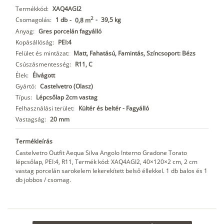
Termékkód:
XAQ4AGI2
2
Csomagolás:
1 db
-
39,5 kg
-
0,8 m
Anyag:
Gres porcelán fagyálló
Kopásállóság:
PEI:4
Felület és mintázat:
Matt, Fahatású, Famintás, Színcsoport: Bézs
Csúszásmentesség:
R11, C
Élek:
Élvágott
Gyártó:
Castelvetro (Olasz)
Típus:
Lépcsőlap 2cm vastag
Felhasználási terület:
Kültér és beltér - Fagyálló
Vastagság:
20 mm
Termékleírás
Castelvetro Outfit Aequa Silva Angolo Interno Gradone Torato
lépcsőlap, PEI:4, R11, Termék kód: XAQ4AGI2, 40×120×2 cm, 2 cm
vastag porcelán sarokelem lekerekített belső éllekkel. 1 db balos és 1
db jobbos / csomag.