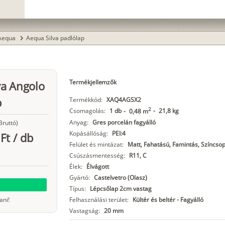
Aequa
Aequa Silva padlólap
chevron_right
Termékjellemzők
va Angolo
p
Termékkód:
XAQ4AGSX2
2
Csomagolás:
1 db
-
21,8 kg
-
0,48 m
Anyag:
Gres porcelán fagyálló
Bruttó)
Kopásállóság:
PEI:4
Ft
/
db
Felület és mintázat:
Matt, Fahatású, Famintás, Színcsop
Csúszásmentesség:
R11, C
Élek:
Élvágott
Gyártó:
Castelvetro (Olasz)
Típus:
Lépcsőlap 2cm vastag
ani!
Felhasználási terület:
Kültér és beltér - Fagyálló
Vastagság:
20 mm