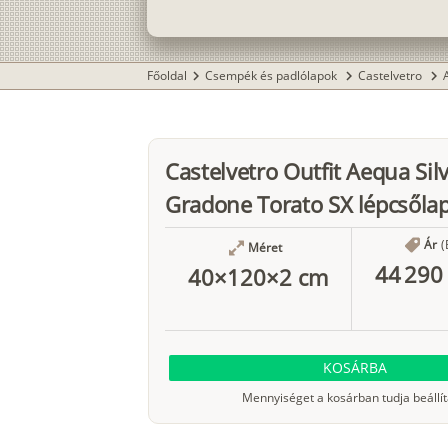
Főoldal
Csempék és padlólapok
Castelvetro
chevron_right
chevron_right
chevron_right
Castelvetro Outfit Aequa Sil
Gradone Torato SX lépcsőla
Ár
(
Méret
44 290 
40×120×2 cm
KOSÁRBA
Mennyiséget a kosárban tudja beállít