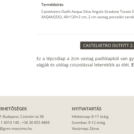
Termékleírás
Castelvetro Outfit Aequa Silva Angolo Gradone Torato SX
XAQ4AGSX2, 40×120×2 cm, 2 cm vastag porcelán sarokele
CASTELVETRO OUTFITT 2.
Ez a lépcsőlap a 2cm vastag padlólapból van gy
vágják és utólag csiszolással lekerekítik az élét.
E
ÉRHETŐSÉGEK
NYITVATARTÁS
1 Budapest, Csömöri út 38.
Hétköznap: 8-17 óráig
 1 4010 140
,
+36 30 855 4869
Szombat: 9-12 óráig
o@gres-massimo.hu
Vasárnap: Zárva