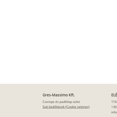
Gres-Massimo Kft.
EL
Csempe és padlólap üzlet
116
Süti beállítások (Cookie settings)
+36
inf