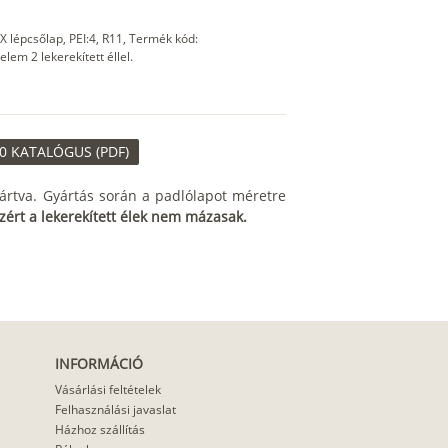
 lépcsőlap, PEI:4, R11, Termék kód:
m 2 lekerekített éllel.
0 KATALÓGUS (PDF)
ártva. Gyártás során a padlólapot méretre
zért a lekerekített élek nem mázasak.
INFORMÁCIÓ
Vásárlási feltételek
Felhasználási javaslat
Házhoz szállítás