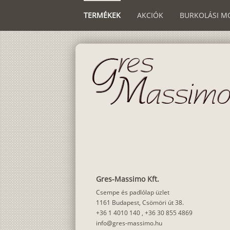
TERMÉKEK
AKCIÓK
BURKOLÁSI M
Gres-Massimo Kft.
Csempe és padlólap üzlet
1161 Budapest, Csömöri út 38.
+36 1 4010 140
,
+36 30 855 4869
info@gres-massimo.hu