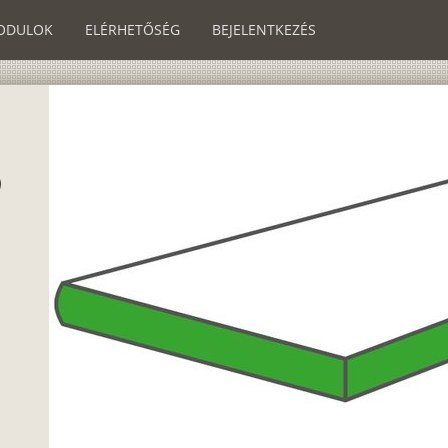
ODULOK
ELÉRHETŐSÉG
BEJELENTKEZÉS