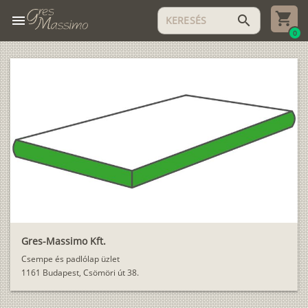
menu
search
0
Gres-Massimo Kft.
Csempe és padlólap üzlet
1161 Budapest, Csömöri út 38.