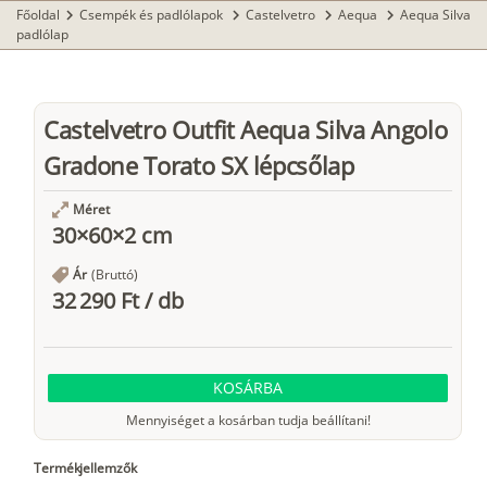
Főoldal
Csempék és padlólapok
Castelvetro
Aequa
Aequa Silva
chevron_right
chevron_right
chevron_right
chevron_right
padlólap
Castelvetro Outfit Aequa Silva Angolo
Gradone Torato SX lépcsőlap
Méret
30×60×2 cm
Ár
(Bruttó)
32 290 Ft
/
db
KOSÁRBA
Mennyiséget a kosárban tudja beállítani!
Termékjellemzők