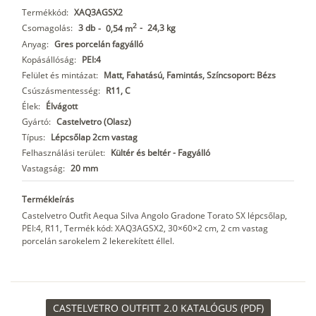
Termékkód:
XAQ3AGSX2
2
Csomagolás:
3 db
-
24,3 kg
-
0,54 m
Anyag:
Gres porcelán fagyálló
Kopásállóság:
PEI:4
Felület és mintázat:
Matt, Fahatású, Famintás, Színcsoport: Bézs
Csúszásmentesség:
R11, C
Élek:
Élvágott
Gyártó:
Castelvetro (Olasz)
Típus:
Lépcsőlap 2cm vastag
Felhasználási terület:
Kültér és beltér - Fagyálló
Vastagság:
20 mm
Termékleírás
Castelvetro Outfit Aequa Silva Angolo Gradone Torato SX lépcsőlap,
PEI:4, R11, Termék kód: XAQ3AGSX2, 30×60×2 cm, 2 cm vastag
porcelán sarokelem 2 lekerekített éllel.
CASTELVETRO OUTFITT 2.0 KATALÓGUS (PDF)