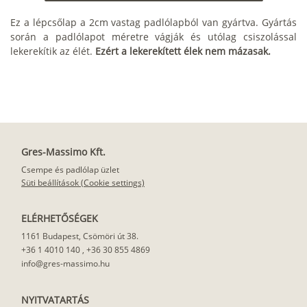
Ez a lépcsőlap a 2cm vastag padlólapból van gyártva. Gyártás
során a padlólapot méretre vágják és utólag csiszolással
lekerekítik az élét.
Ezért a lekerekített élek nem mázasak.
Gres-Massimo Kft.
Csempe és padlólap üzlet
Süti beállítások (Cookie settings)
ELÉRHETŐSÉGEK
1161 Budapest, Csömöri út 38.
+36 1 4010 140
,
+36 30 855 4869
info@gres-massimo.hu
NYITVATARTÁS