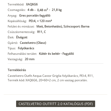
Termékkód:
XAQ6G6
2
Csomagolás:
4 db
-
21,8 kg
-
0,48 m
Anyag:
Gres porcelán fagyálló
Kopásállóság:
PEI:4, < 120 mm³
Felület és mintázat:
Matt, Betonhatású, Színcsoport: Barna
Csúszásmentesség:
R11, C
Élek:
Élvágott
Gyártó:
Castelvetro (Olasz)
Típus:
Folyókarács
Felhasználási terület:
Kültér és beltér - Fagyálló
Vastagság:
20 mm
Termékleírás
Castelvetro Outfit Aequa Castor Griglia folyókarács, PEI:4, R11,
Termék kód: XAQ6G6, 20×60×2 cm, 2 cm vastag porcelán.
CASTELVETRO OUTFITT 2.0 KATALÓGUS (PDF)