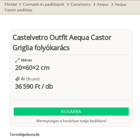
Főoldal
Csempék és padlólapok
Castelvetro
Aequa
Aequa
chevron_right
chevron_right
chevron_right
chevron_right
Castor padlólap
Castelvetro Outfit Aequa Castor
Griglia folyókarács
Méret
20×60×2 cm
Ár
(Bruttó)
36 590 Ft
/
db
KOSÁRBA
Mennyiséget a kosárban tudja beállítani!
Termékjellemzők