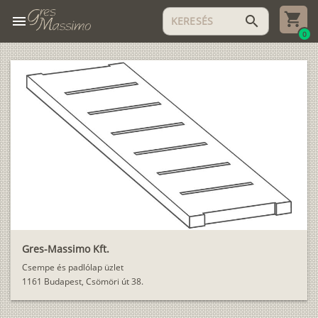
menu
search
0
Gres-Massimo Kft.
Csempe és padlólap üzlet
1161 Budapest, Csömöri út 38.