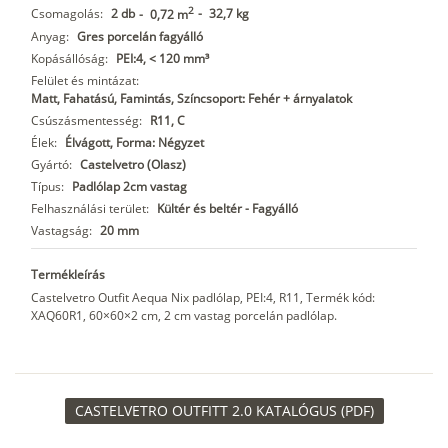
2
Csomagolás:
2 db
-
32,7 kg
-
0,72 m
Anyag:
Gres porcelán fagyálló
Kopásállóság:
PEI:4, < 120 mm³
Felület és mintázat:
Matt, Fahatású, Famintás, Színcsoport: Fehér + árnyalatok
Csúszásmentesség:
R11, C
Élek:
Élvágott, Forma: Négyzet
Gyártó:
Castelvetro (Olasz)
Típus:
Padlólap 2cm vastag
Felhasználási terület:
Kültér és beltér - Fagyálló
Vastagság:
20 mm
Termékleírás
Castelvetro Outfit Aequa Nix padlólap, PEI:4, R11, Termék kód:
XAQ60R1, 60×60×2 cm, 2 cm vastag porcelán padlólap.
CASTELVETRO OUTFITT 2.0 KATALÓGUS (PDF)