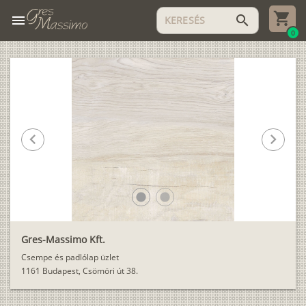
menu
search
0
chevron_left
chevron_right
lens
lens
Gres-Massimo Kft.
Csempe és padlólap üzlet
1161 Budapest, Csömöri út 38.