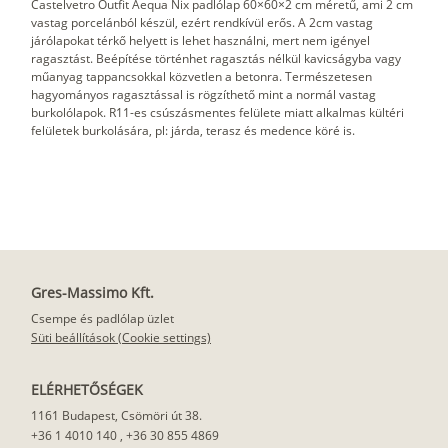
Castelvetro Outfit Aequa Nix padlólap 60×60×2 cm méretű, ami 2 cm
vastag porcelánból készül, ezért rendkívül erős. A 2cm vastag
járólapokat térkő helyett is lehet használni, mert nem igényel
ragasztást. Beépítése történhet ragasztás nélkül kavicságyba vagy
műanyag tappancsokkal közvetlen a betonra. Természetesen
hagyományos ragasztással is rögzíthető mint a normál vastag
burkolólapok. R11-es csúszásmentes felülete miatt alkalmas kültéri
felületek burkolására, pl: járda, terasz és medence köré is.
Gres-Massimo Kft.
Csempe és padlólap üzlet
Süti beállítások (Cookie settings)
ELÉRHETŐSÉGEK
1161 Budapest, Csömöri út 38.
+36 1 4010 140
,
+36 30 855 4869