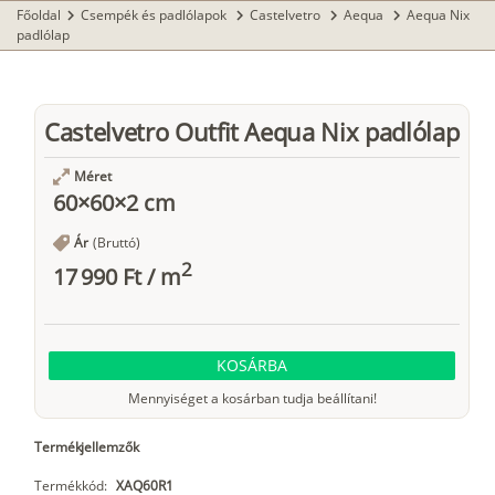
Főoldal
Csempék és padlólapok
Castelvetro
Aequa
Aequa Nix
chevron_right
chevron_right
chevron_right
chevron_right
padlólap
Castelvetro Outfit Aequa Nix padlólap
Méret
60×60×2 cm
Ár
(Bruttó)
2
17 990 Ft
/
m
KOSÁRBA
Mennyiséget a kosárban tudja beállítani!
Termékjellemzők
Termékkód:
XAQ60R1