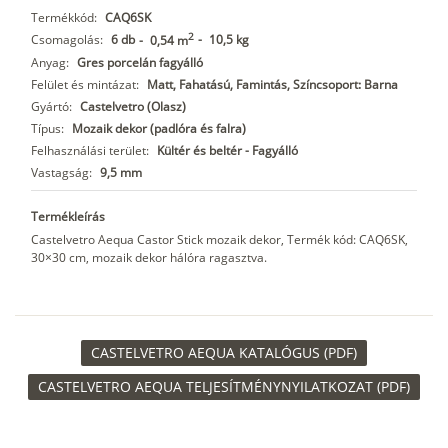
Termékkód:
CAQ6SK
2
Csomagolás:
6 db
-
10,5 kg
-
0,54 m
Anyag:
Gres porcelán fagyálló
Felület és mintázat:
Matt, Fahatású, Famintás, Színcsoport: Barna
Gyártó:
Castelvetro (Olasz)
Típus:
Mozaik dekor (padlóra és falra)
Felhasználási terület:
Kültér és beltér - Fagyálló
Vastagság:
9,5 mm
Termékleírás
Castelvetro Aequa Castor Stick mozaik dekor, Termék kód: CAQ6SK,
30×30 cm, mozaik dekor hálóra ragasztva.
CASTELVETRO AEQUA KATALÓGUS (PDF)
CASTELVETRO AEQUA TELJESÍTMÉNYNYILATKOZAT (PDF)