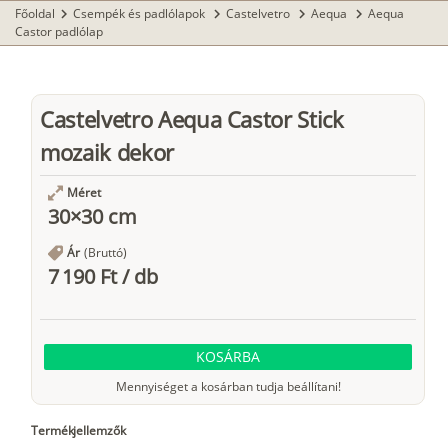
Főoldal
Csempék és padlólapok
Castelvetro
Aequa
Aequa
chevron_right
chevron_right
chevron_right
chevron_right
Castor padlólap
Castelvetro Aequa Castor Stick
mozaik dekor
Méret
30×30 cm
Ár
(Bruttó)
7 190 Ft
/
db
KOSÁRBA
Mennyiséget a kosárban tudja beállítani!
Termékjellemzők