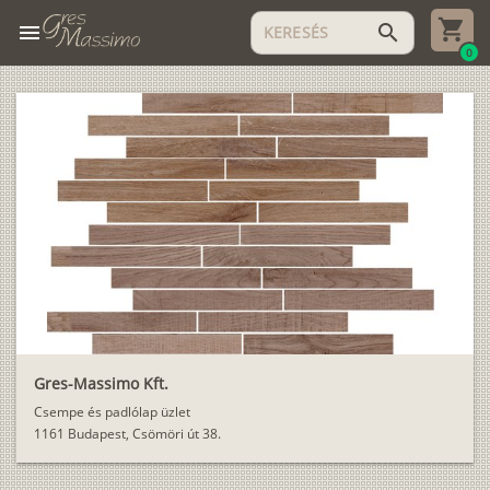
menu
search
0
Gres-Massimo Kft.
Csempe és padlólap üzlet
1161 Budapest, Csömöri út 38.