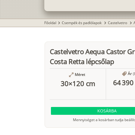
Főoldal
Csempék és padlólapok
Castelvetro
chevron_right
chevron_right
chevron_right
Castelvetro Aequa Castor G
Costa Retta lépcsőlap
Ár
(
Méret
64 390 
30×120 cm
KOSÁRBA
Mennyiséget a kosárban tudja beállít