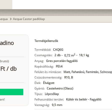
Aequa
Aequa Castor padlólap
chevron_right
Termékjellemzők
radino
Termékkód:
CAQ6G
2
Csomagolás:
2 db
-
18,1 kg
-
0,72 m
Anyag:
Gres porcelán fagyálló
Bruttó)
Kopásállóság:
PEI:4
Ft
/
db
Felület és mintázat:
Matt, Fahatású, Famintás, Színcsop
Csúszásmentesség:
R10, B
Élek:
Élvágott
Gyártó:
Castelvetro (Olasz)
Típus:
Lépcsőlap
ani!
Felhasználási terület:
Kültér és beltér - Fagyálló
Vastagság:
9,5 mm