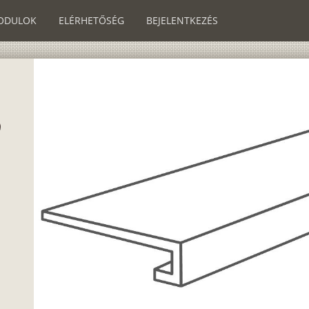
ODULOK
ELÉRHETŐSÉG
BEJELENTKEZÉS