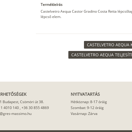
Termékleírás
Castelvetro Aequa Castor Gradino Costa Retta lépcsőla
lépcső elem.
CASTELVETRO AEQUA K
CASTELVETRO AEQUA TELJESÍT
ÉRHETŐSÉGEK
NYITVATARTÁS
1 Budapest, Csömöri út 38.
Hétköznap: 8-17 óráig
 1 4010 140
,
+36 30 855 4869
Szombat: 9-12 óráig
o@gres-massimo.hu
Vasárnap: Zárva