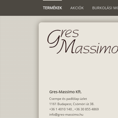
TERMÉKEK
AKCIÓK
BURKOLÁSI M
Gres-Massimo Kft.
Csempe és padlólap üzlet
1161 Budapest, Csömöri út 38.
+36 1 4010 140
,
+36 30 855 4869
info@gres-massimo.hu