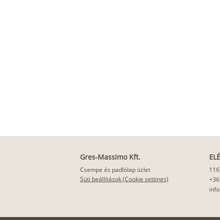
Gres-Massimo Kft.
EL
Csempe és padlólap üzlet
116
Süti beállítások (Cookie settings)
+36
inf