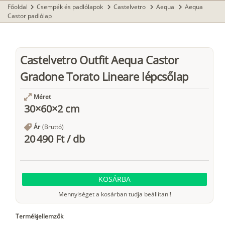
Főoldal
Csempék és padlólapok
Castelvetro
Aequa
Aequa
chevron_right
chevron_right
chevron_right
chevron_right
Castor padlólap
Castelvetro Outfit Aequa Castor
Gradone Torato Lineare lépcsőlap
Méret
30×60×2 cm
Ár
(Bruttó)
20 490 Ft
/
db
KOSÁRBA
Mennyiséget a kosárban tudja beállítani!
Termékjellemzők