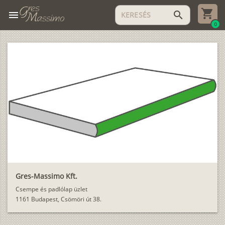
menu
search
0
Gres-Massimo Kft.
Csempe és padlólap üzlet
1161 Budapest, Csömöri út 38.