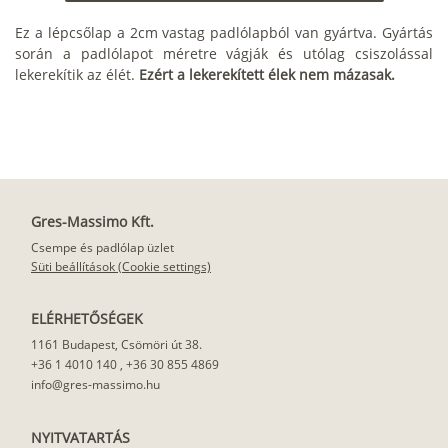
Ez a lépcsőlap a 2cm vastag padlólapból van gyártva. Gyártás
során a padlólapot méretre vágják és utólag csiszolással
lekerekítik az élét.
Ezért a lekerekített élek nem mázasak.
Gres-Massimo Kft.
Csempe és padlólap üzlet
Süti beállítások (Cookie settings)
ELÉRHETŐSÉGEK
1161 Budapest, Csömöri út 38.
+36 1 4010 140
,
+36 30 855 4869
info@gres-massimo.hu
NYITVATARTÁS