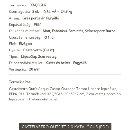
Termékkód:
XAQ3GL6
2
Csomagolás:
3 db
-
24,3 kg
-
0,54 m
Anyag:
Gres porcelán fagyálló
Kopásállóság:
PEI:4
Felület és mintázat:
Matt, Fahatású, Famintás, Színcsoport: Barna
Csúszásmentesség:
R11, C
Élek:
Élvágott
Gyártó:
Castelvetro (Olasz)
Típus:
Lépcsőlap 2cm vastag
Felhasználási terület:
Kültér és beltér - Fagyálló
Vastagság:
20 mm
Termékleírás
Castelvetro Outfit Aequa Castor Gradone Torato Lineare lépcsőlap,
PEI:4, R11, Termék kód: XAQ3GL6, 30×60×2 cm, 2 cm vastag porcelán
lépcsőelem 1 lekerekített éllel.
CASTELVETRO OUTFITT 2.0 KATALÓGUS (PDF)