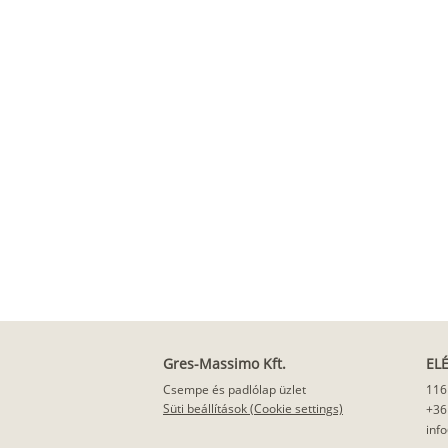
Gres-Massimo Kft.
EL
Csempe és padlólap üzlet
116
Süti beállítások (Cookie settings)
+36
inf