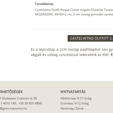
Termékleírás
Castelvetro Outfit Aequa Castor Angolo Gradone Torato 
XAQ3AGDX6, 30×60×2 cm, 2 cm vastag porcelán sarokelem
CASTELVETRO OUTFITT 2.
Ez a lépcsőlap a 2cm vastag padlólapból van gy
vágják és utólag csiszolással lekerekítik az élét.
E
ÉRHETŐSÉGEK
NYITVATARTÁS
1 Budapest, Csömöri út 38.
Hétköznap: 8-17 óráig
 1 4010 140
,
+36 30 855 4869
Szombat: 9-12 óráig
o@gres-massimo.hu
Vasárnap: Zárva