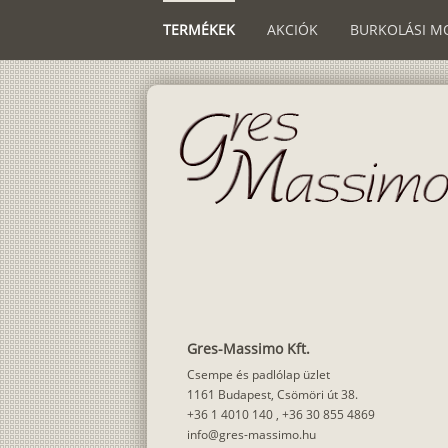
TERMÉKEK
AKCIÓK
BURKOLÁSI M
Gres-Massimo Kft.
Csempe és padlólap üzlet
1161 Budapest, Csömöri út 38.
+36 1 4010 140
,
+36 30 855 4869
info@gres-massimo.hu