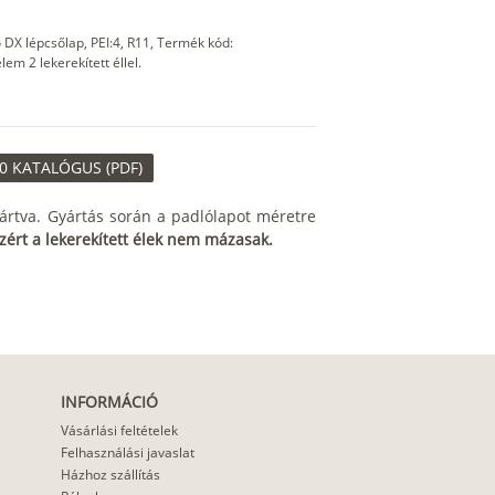
DX lépcsőlap, PEI:4, R11, Termék kód:
 2 lekerekített éllel.
0 KATALÓGUS (PDF)
ártva. Gyártás során a padlólapot méretre
zért a lekerekített élek nem mázasak.
INFORMÁCIÓ
Vásárlási feltételek
Felhasználási javaslat
Házhoz szállítás