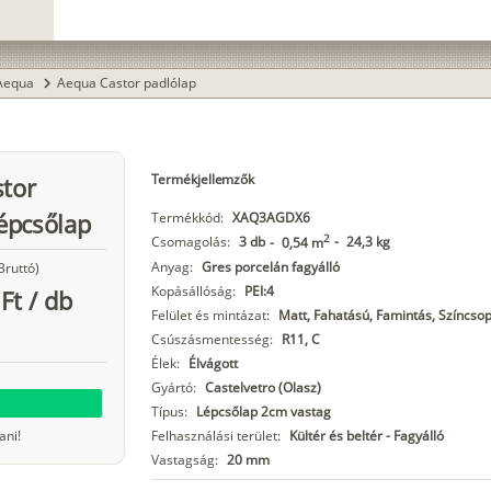
Aequa
Aequa Castor padlólap
chevron_right
Termékjellemzők
stor
épcsőlap
Termékkód:
XAQ3AGDX6
2
Csomagolás:
3 db
-
24,3 kg
-
0,54 m
Anyag:
Gres porcelán fagyálló
Bruttó)
Kopásállóság:
PEI:4
Ft
/
db
Felület és mintázat:
Matt, Fahatású, Famintás, Színcsop
Csúszásmentesség:
R11, C
Élek:
Élvágott
Gyártó:
Castelvetro (Olasz)
Típus:
Lépcsőlap 2cm vastag
ani!
Felhasználási terület:
Kültér és beltér - Fagyálló
Vastagság:
20 mm