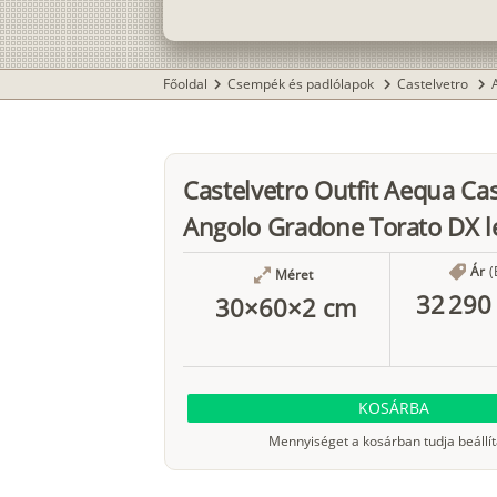
Főoldal
Csempék és padlólapok
Castelvetro
chevron_right
chevron_right
chevron_right
Castelvetro Outfit Aequa Ca
Angolo Gradone Torato DX l
Ár
(
Méret
32 290 
30×60×2 cm
KOSÁRBA
Mennyiséget a kosárban tudja beállít