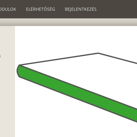
ODULOK
ELÉRHETŐSÉG
BEJELENTKEZÉS