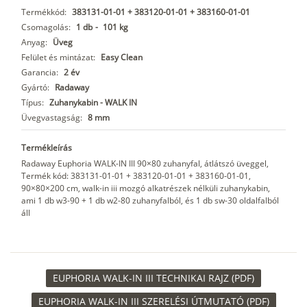
Termékkód:
383131-01-01 + 383120-01-01 + 383160-01-01
Csomagolás:
1 db
-
101 kg
Anyag:
Üveg
Felület és mintázat:
Easy Clean
Garancia:
2 év
Gyártó:
Radaway
Típus:
Zuhanykabin - WALK IN
Üvegvastagság:
8 mm
Termékleírás
Radaway Euphoria WALK-IN III 90×80 zuhanyfal, átlátszó üveggel,
Termék kód: 383131-01-01 + 383120-01-01 + 383160-01-01,
90×80×200 cm, walk-in iii mozgó alkatrészek nélküli zuhanykabin,
ami 1 db w3-90 + 1 db w2-80 zuhanyfalból, és 1 db sw-30 oldalfalból
áll
EUPHORIA WALK-IN III TECHNIKAI RAJZ (PDF)
EUPHORIA WALK-IN III SZERELÉSI ÚTMUTATÓ (PDF)