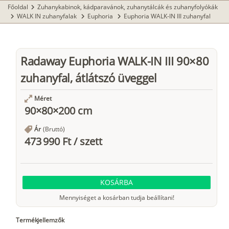
Főoldal
Zuhanykabinok, kádparavánok, zuhanytálcák és zuhanyfolyókák
chevron_right
WALK IN zuhanyfalak
Euphoria
Euphoria WALK-IN III zuhanyfal
chevron_right
chevron_right
chevron_right
Radaway Euphoria WALK-IN III 90×80
zuhanyfal, átlátszó üveggel
Méret
90×80×200 cm
Ár
(Bruttó)
473 990 Ft
/
szett
KOSÁRBA
Mennyiséget a kosárban tudja beállítani!
Termékjellemzők