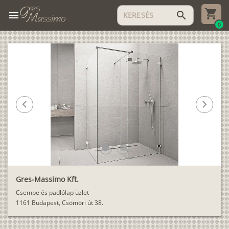
menu
search
0
chevron_left
chevron_right
lens
lens
Gres-Massimo Kft.
Csempe és padlólap üzlet
1161 Budapest, Csömöri út 38.