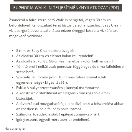
EUPHORIA WALK-IN TELJESÍTMÉNYNYILATKOZAT (PDF)
Zsanérral a falra szerelhető Walk-In pengefal, végén 30 cm-es
befordulóval. Kellő szabad teret biztosít a zuhanyzáshoz. Easy Clean
vízlepergető bevonattal ellátott edzett üveggel készül a vízkőfoltok
megakadályozására.
8 mm-es Easy Clean edzett üvegből.
Az oldalsó 30 cm-es elemet külön kell rendelni!
Az oldalfalat 78; 88; 98-cm-es méretben külön kell rendelni!
Tömítő profil nélkül csak pontosan függőleges és sima falfelületre
szerelhető
Speciális fali tömítő profil 10 mm-es toleranciával a fali
egyenetlenségek kiigazításáért.
Exkluzív süllyesztett zsanérok, könnyű tisztántartás.
A konstrukció stabilitását az elegáns króm rögzítő elemek
biztosítják.
A távtartó rúd mozgatható feje lehetővé teszi a felszerelést abban
az esetben is, ha a fal nem párhuzamos.
Szilárd tartó rudak, a stabil építésű zuhanykabinért.
Igény esetén, egyedi méretben is rendelhető.
Fix zuhanyfal: