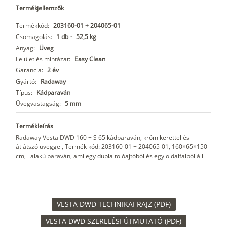
Termékjellemzők
Termékkód:
203160-01 + 204065-01
Csomagolás:
1 db
-
52,5 kg
Anyag:
Üveg
Felület és mintázat:
Easy Clean
Garancia:
2 év
Gyártó:
Radaway
Típus:
Kádparaván
Üvegvastagság:
5 mm
Termékleírás
Radaway Vesta DWD 160 + S 65 kádparaván, króm kerettel és
átlátszó üveggel, Termék kód: 203160-01 + 204065-01, 160×65×150
cm, l alakú paraván, ami egy dupla tolóajtóból és egy oldalfalból áll
VESTA DWD TECHNIKAI RAJZ (PDF)
VESTA DWD SZERELÉSI ÚTMUTATÓ (PDF)