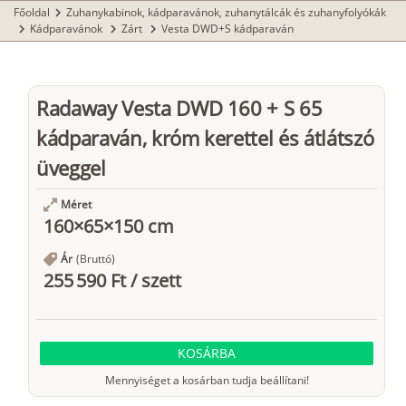
Főoldal
Zuhanykabinok, kádparavánok, zuhanytálcák és zuhanyfolyókák
chevron_right
Kádparavánok
Zárt
Vesta DWD+S kádparaván
chevron_right
chevron_right
chevron_right
Radaway Vesta DWD 160 + S 65
kádparaván, króm kerettel és átlátszó
üveggel
Méret
160×65×150 cm
Ár
(Bruttó)
255 590 Ft
/
szett
KOSÁRBA
Mennyiséget a kosárban tudja beállítani!