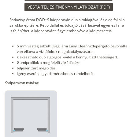
VESTA TELJESÍTMÉNYNYILATKOZAT (PDF)
Radaway Vesta DWD+S kádparaván dupla tolóajtóval és oldalfallal a
sarokba építésre. Két oldalfal és tolóajtó vásárlásával egyenes falra
is felépítheti a kádparavánt, figyelembe véve a kád méreteit.
5 mm vastag edzett üveg, ami Easy Clean vízlepergető bevonattal
van ellátva a vízkőfoltok megakadályozására.
kiakasztható dupla görgős kivitel a könnyű tisztíthatóságért.
Gumiprofilok a megfelelő záródásért.
teljesen zárt megoldás.
Igény esetén, egyedi méretben is rendelhető.
Kádparaván nyitása: