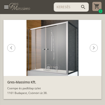
menu
search
0
chevron_left
chevron_right
lens
lens
Gres-Massimo Kft.
Csempe és padlólap üzlet
1161 Budapest, Csömöri út 38.