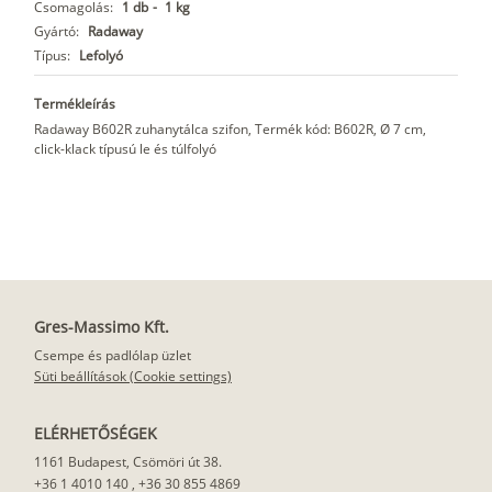
Csomagolás:
1 db
-
1 kg
Gyártó:
Radaway
Típus:
Lefolyó
Termékleírás
Radaway B602R zuhanytálca szifon, Termék kód: B602R, Ø 7 cm,
click-klack típusú le és túlfolyó
Gres-Massimo Kft.
Csempe és padlólap üzlet
Süti beállítások (Cookie settings)
ELÉRHETŐSÉGEK
1161 Budapest, Csömöri út 38.
+36 1 4010 140
,
+36 30 855 4869