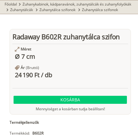
Főoldal
Zuhanykabinok, kádparavánok, zuhanytálcák és zuhanyfolyókák
chevron_right
Zuhanytálcák
Zuhanytálca szifonok
Zuhanytálca szifonok
chevron_right
chevron_right
chevron_right
Radaway B602R zuhanytálca szifon
Méret
Ø 7 cm
Ár
(Bruttó)
24 190 Ft
/
db
KOSÁRBA
Mennyiséget a kosárban tudja beállítani!
Termékjellemzők
Termékkód:
B602R