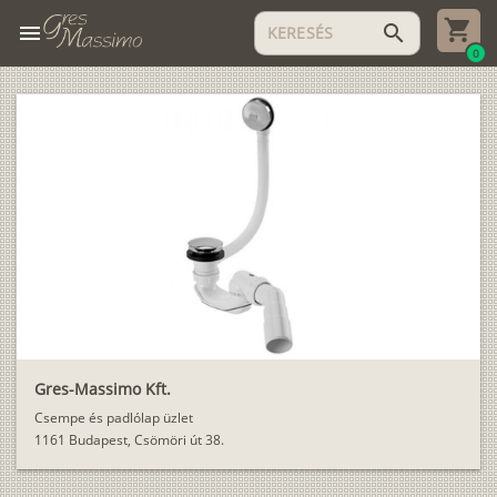
menu
search
0
Gres-Massimo Kft.
Csempe és padlólap üzlet
1161 Budapest, Csömöri út 38.