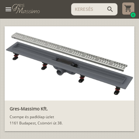
menu
search
0
Gres-Massimo Kft.
Csempe és padlólap üzlet
1161 Budapest, Csömöri út 38.