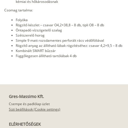
kémiai és hőkárosodásnak
Csomag tartalma:
Folyóka
Rögzítő készlet – csavar O4,2×38,8 – 8 db, tipli O8 – 8 db
Öntapadó vízszigetelő szalag
Szétszerelő horog
Simple 9 matt rozsdamentes perforált rács védőfóliával
Rögzítő anyag az állítható lábak rögzítéséhez: csavar 4,2×9,5 – 8 db
Kombinált SMART bűzzár
Függőlegesen állítható tartólábak 4 db
Gres-Massimo Kft.
Csempe és padlólap üzlet
Süti beállítások (Cookie settings)
ELÉRHETŐSÉGEK