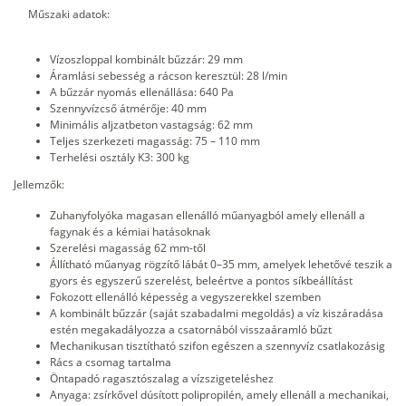
Műszaki adatok:
Vízoszloppal kombinált bűzzár: 29 mm
Áramlási sebesség a rácson keresztül: 28 l/min
A bűzzár nyomás ellenállása: 640 Pa
Szennyvízcső átmérője: 40 mm
Minimális aljzatbeton vastagság: 62 mm
Teljes szerkezeti magasság: 75 – 110 mm
Terhelési osztály K3: 300 kg
Jellemzők:
Zuhanyfolyóka magasan ellenálló műanyagból amely ellenáll a
fagynak és a kémiai hatásoknak
Szerelési magasság 62 mm-től
Állítható műanyag rögzítő lábát 0–35 mm, amelyek lehetővé teszik a
gyors és egyszerű szerelést, beleértve a pontos síkbeállítást
Fokozott ellenálló képesség a vegyszerekkel szemben
A kombinált bűzzár (saját szabadalmi megoldás) a víz kiszáradása
estén megakadályozza a csatornából visszaáramló bűzt
Mechanikusan tisztítható szifon egészen a szennyvíz csatlakozásig
Rács a csomag tartalma
Öntapadó ragasztószalag a vízszigeteléshez
Anyaga: zsírkővel dúsított polipropilén, amely ellenáll a mechanikai,