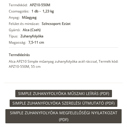
Termékkód:
APZ10-550M
Csomagolás:
1 db
-
1,23 kg
Anyag:
Műagyag
Felület és mintázat:
Színcsoport: Ezüst
Gyártó:
Alca (Cseh)
Típus:
Zuhanyfolyóka
Magasság:
7,5-11 cm
Termékleírás
Alca APZ10 Simple műanyag zuhanyfolyóka acél ráccsal, Termék kód:
APZ10-550M, 55 cm
SIMPLE ZUHANYFOLYÓKA MŰSZAKI LEÍRÁS (PDF)
SIMPLE ZUHANYFOLYÓKA SZERELÉSI ÚTMUTATÓ (PDF)
SIMPLE ZUHANYFOLYÓKA MEGFELELŐSÉGI NYILATKOZAT
(PDF)