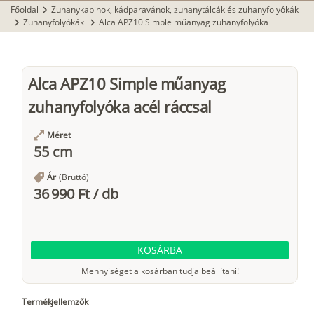
Főoldal
Zuhanykabinok, kádparavánok, zuhanytálcák és zuhanyfolyókák
chevron_right
Zuhanyfolyókák
Alca APZ10 Simple műanyag zuhanyfolyóka
chevron_right
chevron_right
Alca APZ10 Simple műanyag
zuhanyfolyóka acél ráccsal
Méret
55 cm
Ár
(Bruttó)
36 990 Ft
/
db
KOSÁRBA
Mennyiséget a kosárban tudja beállítani!
Termékjellemzők