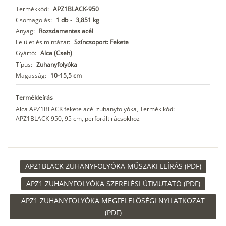
Termékkód:
APZ1BLACK-950
Csomagolás:
1 db
-
3,851 kg
Anyag:
Rozsdamentes acél
Felület és mintázat:
Színcsoport: Fekete
Gyártó:
Alca (Cseh)
Típus:
Zuhanyfolyóka
Magasság:
10-15,5 cm
Termékleírás
Alca APZ1BLACK fekete acél zuhanyfolyóka, Termék kód:
APZ1BLACK-950, 95 cm, perforált rácsokhoz
APZ1BLACK ZUHANYFOLYÓKA MŰSZAKI LEÍRÁS (PDF)
APZ1 ZUHANYFOLYÓKA SZERELÉSI ÚTMUTATÓ (PDF)
APZ1 ZUHANYFOLYÓKA MEGFELELŐSÉGI NYILATKOZAT
(PDF)