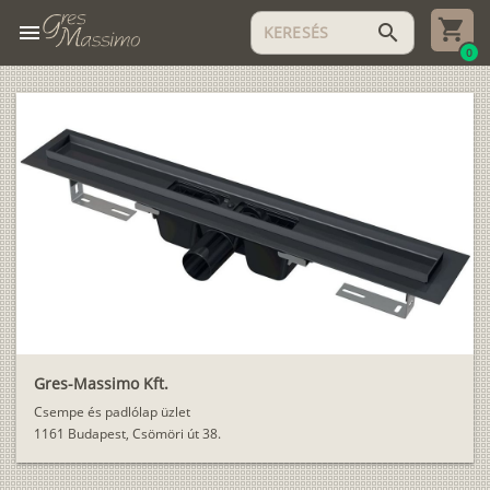
menu
search
0
Gres-Massimo Kft.
Csempe és padlólap üzlet
1161 Budapest, Csömöri út 38.