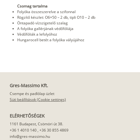
Csomag tartalma
Folyóka összeszerelve a szifonnal
Rögzítő készlet: O6×50 – 2 db, tipli O10 – 2 db
Öntapadó vízszigetelő szalag
A folyóka gallérjának védőfóliája
Védőfóliák a lefolyóhoz
Hungarocell betét a folyóka vályújához
Gres-Massimo Kft.
Csempe és padlólap üzlet
Süti beállítások (Cookie settings)
ELÉRHETŐSÉGEK
1161 Budapest, Csömöri út 38.
+36 1 4010 140
,
+36 30 855 4869
info@gres-massimo.hu