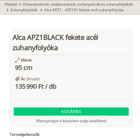
Főoldal
Zuhanykabinok, kádparavánok, zuhanytálcák és zuhanyfolyókák
chevron_right
Zuhanyfolyókák
Alca APZ1 - APZ101 fekete acél zuhanyfolyóka
chevron_right
chevron_right
Alca APZ1BLACK fekete acél
zuhanyfolyóka
Méret
95 cm
Ár
(Bruttó)
135 990 Ft
/
db
KOSÁRBA
Mennyiséget a kosárban tudja beállítani!
Termékjellemzők