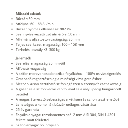
Műszaki adatok
Bűzzár: 50 mm
Átfolyás: 60 – 68,8 l/min
Bűzzár nyomás ellenállása: 982 Pa
Szennyvízelvezető cső átmérője: 50 mm
Minimális aljzatbeton vastagság: 85 mm
Teljes szerkezeti magasság: 100 – 158 mm
Terhelési osztály K3: 300 kg
Jellemzők
Szerelési magasság 85 mm-től
Állítható magasság
A szifon mereven csatlakozik a folyókához – 100%-os vízszigetelés
Öntapadó ragasztószalag a minőségi vízszigeteléshez
Mechanikusan tisztítható szifon egészen a szennyvíz csatlakozásig
A gallér és a szifon védve van fóliával és a vályú pedig hungarocell
betéttel
A magas áteresztő sebességet a két kamrás szifon teszi lehetővé
Lehetséges a kombinált bűzzár utólagos vásárlása
25 év garancia
Folyóka anyaga: rozsdamentes acél 2 mm AISI 304, DIN 1.4301
fekete-matt felülettel
Szifon anyaga: polipropilén