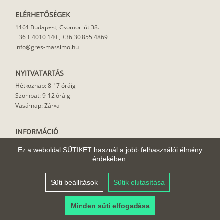
ELÉRHETŐSÉGEK
1161 Budapest, Csömöri út 38.
+36 1 4010 140
,
+36 30 855 4869
info@gres-massimo.hu
NYITVATARTÁS
Hétköznap: 8-17 óráig
Szombat: 9-12 óráig
Vasárnap: Zárva
INFORMÁCIÓ
Vásárlási feltételek
Ez a weboldal SÜTIKET használ a jobb felhasználói élmény
Felhasználási javaslat
érdekében.
Házhoz szállítás
Rólunk
Süti beállítások
Sütik elutasítása
Cikkek
Minden süti elfogadása