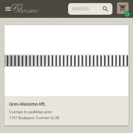
menu
search
0
Gres-Massimo Kft.
Csempe és padlólap üzlet
1161 Budapest, Csömöri út 38.