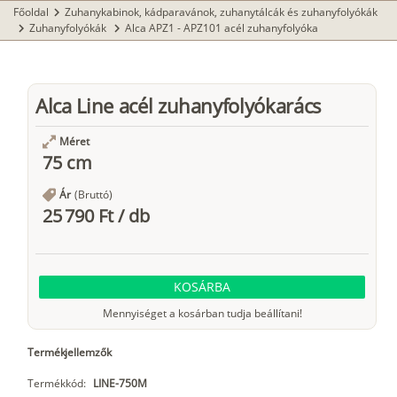
Főoldal
Zuhanykabinok, kádparavánok, zuhanytálcák és zuhanyfolyókák
chevron_right
Zuhanyfolyókák
Alca APZ1 - APZ101 acél zuhanyfolyóka
chevron_right
chevron_right
Alca Line acél zuhanyfolyókarács
Méret
75 cm
Ár
(Bruttó)
25 790 Ft
/
db
KOSÁRBA
Mennyiséget a kosárban tudja beállítani!
Termékjellemzők
Termékkód:
LINE-750M