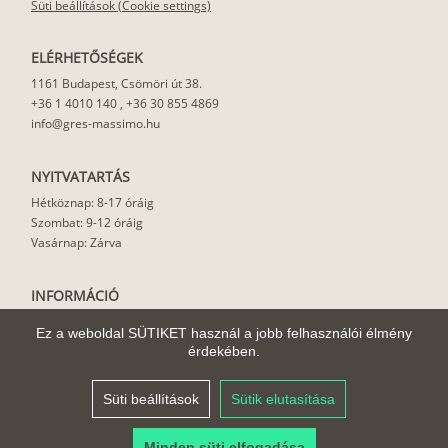
Süti beállítások (Cookie settings)
ELÉRHETŐSÉGEK
1161 Budapest, Csömöri út 38.
+36 1 4010 140
,
+36 30 855 4869
info@gres-massimo.hu
NYITVATARTÁS
Hétköznap: 8-17 óráig
Szombat: 9-12 óráig
Vasárnap: Zárva
INFORMÁCIÓ
Vásárlási feltételek
Ez a weboldal SÜTIKET használ a jobb felhasználói élmény
Felhasználási javaslat
érdekében.
Házhoz szállítás
Rólunk
Süti beállítások
Sütik elutasítása
Cikkek
Minden süti elfogadása