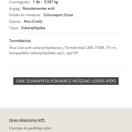
Csomagolás:
1 db
-
0,587 kg
Anyag:
Rozsdamentes acél
Felület és mintázat:
Színcsoport: Ezüst
Gyártó:
Alca (Cseh)
Típus:
Zuhanyfolyóka
Termékleírás
Alca Line acél zuhanyfolyókarács, Termék kód: LINE-750M, 75 cm,
kompatibilis zuhanyfolyókák: apz1, apz101
LINE ZUHANYFOLYÓKARÁCS MŰSZAKI LEÍRÁS (PDF)
Gres-Massimo Kft.
Csempe és padlólap üzlet