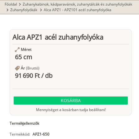
Főoldal
Zuhanykabinok, kádparavánok, zuhanytálcák és zuhanyfolyókák
chevron_right
Zuhanyfolyókák
Alca APZ1 - APZ101 acél zuhanyfolyóka
chevron_right
chevron_right
Alca APZ1 acél zuhanyfolyóka
Méret
65 cm
Ár
(Bruttó)
91 690 Ft
/
db
KOSÁRBA
Mennyiséget a kosárban tudja beállítani!
Termékjellemzők
Termékkód:
APZ1-650