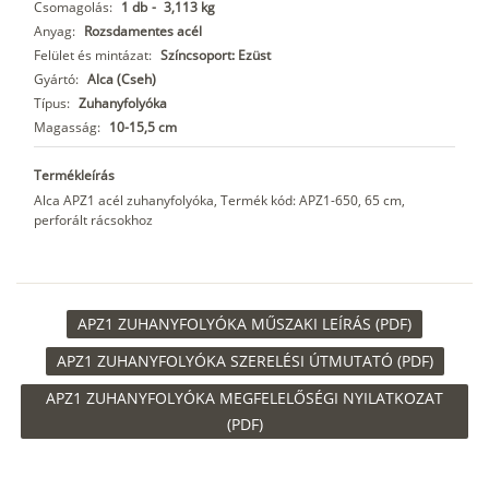
Csomagolás:
1 db
-
3,113 kg
Anyag:
Rozsdamentes acél
Felület és mintázat:
Színcsoport: Ezüst
Gyártó:
Alca (Cseh)
Típus:
Zuhanyfolyóka
Magasság:
10-15,5 cm
Termékleírás
Alca APZ1 acél zuhanyfolyóka, Termék kód: APZ1-650, 65 cm,
perforált rácsokhoz
APZ1 ZUHANYFOLYÓKA MŰSZAKI LEÍRÁS (PDF)
APZ1 ZUHANYFOLYÓKA SZERELÉSI ÚTMUTATÓ (PDF)
APZ1 ZUHANYFOLYÓKA MEGFELELŐSÉGI NYILATKOZAT
(PDF)