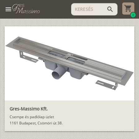
menu
search
0
Gres-Massimo Kft.
Csempe és padlólap üzlet
1161 Budapest, Csömöri út 38.