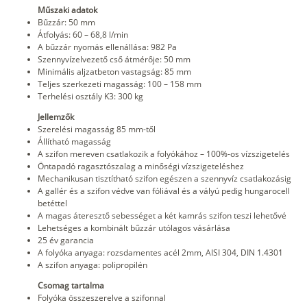
Műszaki adatok
Bűzzár: 50 mm
Átfolyás: 60 – 68,8 l/min
A bűzzár nyomás ellenállása: 982 Pa
Szennyvízelvezető cső átmérője: 50 mm
Minimális aljzatbeton vastagság: 85 mm
Teljes szerkezeti magasság: 100 – 158 mm
Terhelési osztály K3: 300 kg
Jellemzők
Szerelési magasság 85 mm-től
Állítható magasság
A szifon mereven csatlakozik a folyókához – 100%-os vízszigetelés
Öntapadó ragasztószalag a minőségi vízszigeteléshez
Mechanikusan tisztítható szifon egészen a szennyvíz csatlakozásig
A gallér és a szifon védve van fóliával és a vályú pedig hungarocell
betéttel
A magas áteresztő sebességet a két kamrás szifon teszi lehetővé
Lehetséges a kombinált bűzzár utólagos vásárlása
25 év garancia
A folyóka anyaga: rozsdamentes acél 2mm, AISI 304, DIN 1.4301
A szifon anyaga: polipropilén
Csomag tartalma
Folyóka összeszerelve a szifonnal