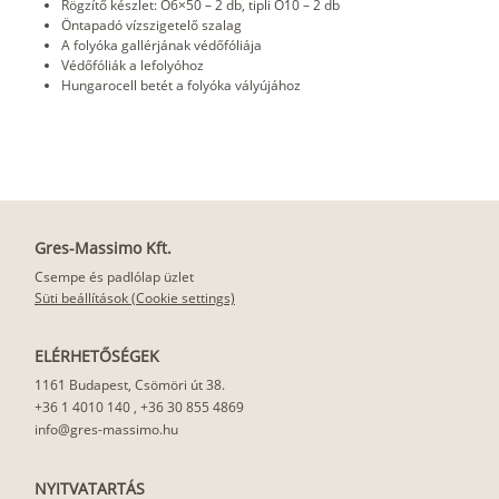
Rögzítő készlet: O6×50 – 2 db, tipli O10 – 2 db
Öntapadó vízszigetelő szalag
A folyóka gallérjának védőfóliája
Védőfóliák a lefolyóhoz
Hungarocell betét a folyóka vályújához
Gres-Massimo Kft.
Csempe és padlólap üzlet
Süti beállítások (Cookie settings)
ELÉRHETŐSÉGEK
1161 Budapest, Csömöri út 38.
+36 1 4010 140
,
+36 30 855 4869
info@gres-massimo.hu
NYITVATARTÁS