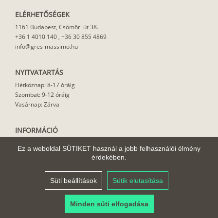
ELÉRHETŐSÉGEK
1161 Budapest, Csömöri út 38.
+36 1 4010 140
,
+36 30 855 4869
info@gres-massimo.hu
NYITVATARTÁS
Hétköznap: 8-17 óráig
Szombat: 9-12 óráig
Vasárnap: Zárva
INFORMÁCIÓ
Vásárlási feltételek
Ez a weboldal SÜTIKET használ a jobb felhasználói élmény
Felhasználási javaslat
érdekében.
Házhoz szállítás
Rólunk
Süti beállítások
Sütik elutasítása
Cikkek
Minden süti elfogadása