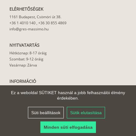
ELÉRHETŐSÉGEK
1161 Budapest, Csömöri út 38.
+36 1 4010 140
,
+36 30 855 4869
info@gres-massimo.hu
NYITVATARTÁS
Hétköznap: 8-17 óráig
Szombat: 9-12 óráig
Vasárnap: Zárva
INFORMÁCIÓ
Vásárlási feltételek
Ez a weboldal SÜTIKET használ a jobb felhasználói élmény
Felhasználási javaslat
érdekében.
Házhoz szállítás
Rólunk
Süti beállítások
Sütik elutasítása
Cikkek
Minden süti elfogadása