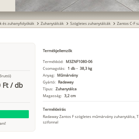
k és zuhanyfolyókák
Zuhanytálcák
Szögletes zuhanytálcák
Zantos C-F 
chevron_right
chevron_right
chevron_right
Termékjellemzők
Termékkód:
M3ZNF1080-06
Csomagolás:
1 db
-
38,3 kg
Anyag:
Műmárvány
Bruttó)
Gyártó:
Radaway
 Ft
/
db
Típus:
Zuhanytálca
Magasság:
3,2 cm
Termékleírás
Radaway Zantos F szögletes műmárvány zuhanytálca, 
szifonnal
ani!