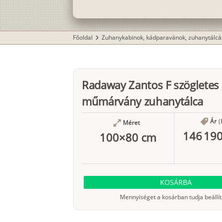
Főoldal
Zuhanykabinok, kádparavánok, zuhanytálcá
chevron_right
Radaway Zantos F szögletes
műmárvány zuhanytálca
Ár
(
Méret
146 190
100×80 cm
KOSÁRBA
Mennyiséget a kosárban tudja beállít