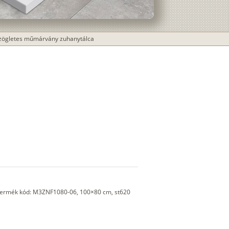
szögletes műmárvány zuhanytálca
Termék kód: M3ZNF1080-06, 100×80 cm, st620