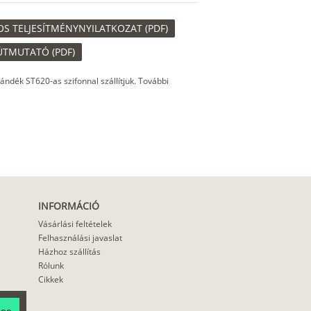
S TELJESÍTMÉNYNYILATKOZAT (PDF)
ÚTMUTATÓ (PDF)
 Ajándék ST620-as szifonnal szállítjuk. További
INFORMÁCIÓ
Vásárlási feltételek
Felhasználási javaslat
Házhoz szállítás
Rólunk
Cikkek