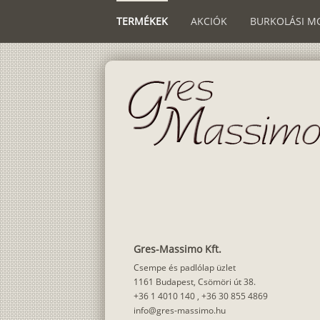
TERMÉKEK
AKCIÓK
BURKOLÁSI M
Gres-Massimo Kft.
Csempe és padlólap üzlet
1161 Budapest, Csömöri út 38.
+36 1 4010 140
,
+36 30 855 4869
info@gres-massimo.hu