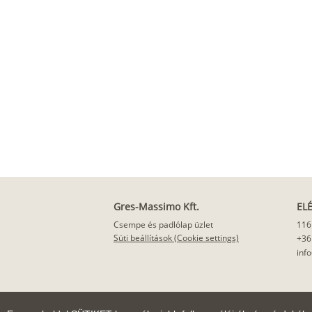
Gres-Massimo Kft.
EL
Csempe és padlólap üzlet
116
Süti beállítások (Cookie settings)
+36
inf