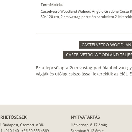
Termékleírás
Castelvetro Woodland Walnuts Angolo Gradone Costa Re
30×120 cm, 2 cm vastag porcelán sarokelem 2 lekerekítet
CASTELVETRO WOODLAND
CASTELVETRO WOODLAND TELJES
Ez a lépcsőlap a 2cm vastag padlólapból van gy
vágják és utólag csiszolással lekerekítik az élét.
E
ÉRHETŐSÉGEK
NYITVATARTÁS
1 Budapest, Csömöri út 38.
Hétköznap: 8-17 óráig
 1 4010 140
,
+36 30 855 4869
Szombat: 9-12 óráig