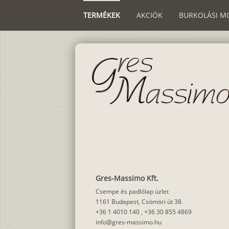
TERMÉKEK
AKCIÓK
BURKOLÁSI M
Gres-Massimo Kft.
Csempe és padlólap üzlet
1161 Budapest, Csömöri út 38.
+36 1 4010 140
,
+36 30 855 4869
info@gres-massimo.hu