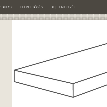
ODULOK
ELÉRHETŐSÉG
BEJELENTKEZÉS