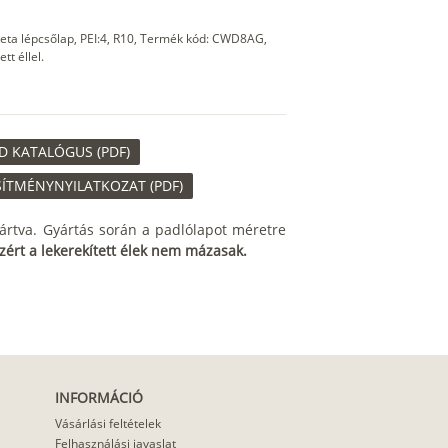
ta lépcsőlap, PEI:4, R10, Termék kód: CWD8AG,
t éllel.
 KATALÓGUS (PDF)
ÍTMÉNYNYILATKOZAT (PDF)
ártva. Gyártás során a padlólapot méretre
zért a lekerekített élek nem mázasak.
INFORMÁCIÓ
Vásárlási feltételek
Felhasználási javaslat