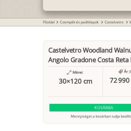
Főoldal
Csempék és padlólapok
Castelvetro
chevron_right
chevron_right
chevron_right
Castelvetro Woodland Waln
Angolo Gradone Costa Reta 
Ár
(
Méret
72 990 
30×120 cm
KOSÁRBA
Mennyiséget a kosárban tudja beállít