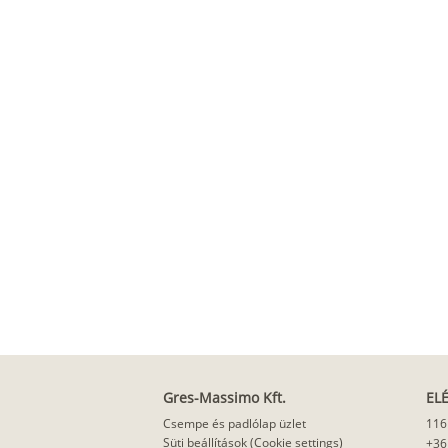
Gres-Massimo Kft.
EL
Csempe és padlólap üzlet
116
Süti beállítások (Cookie settings)
+36