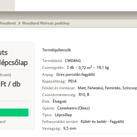
Woodland
Woodland Walnuts padlólap
chevron_right
Termékjellemzők
uts
lépcsőlap
Termékkód:
CWD8AG
2
Csomagolás:
2 db
-
18,1 kg
-
0,72 m
Anyag:
Gres porcelán fagyálló
Bruttó)
Kopásállóság:
PEI:4
Ft
/
db
Felület és mintázat:
Matt, Fahatású, Famintás, Színcsop
Csúszásmentesség:
R10, B
Élek:
Élvágott
Gyártó:
Castelvetro (Olasz)
Típus:
Lépcsőlap
ani!
Felhasználási terület:
Kültér és beltér - Fagyálló
Vastagság:
9,5 mm