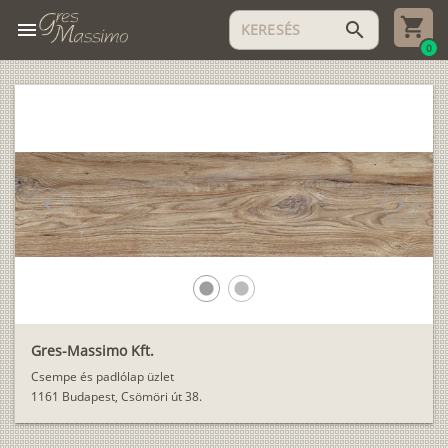
menu
search
0
chevron_left
chevron_right
lens
lens
Gres-Massimo Kft.
Csempe és padlólap üzlet
1161 Budapest, Csömöri út 38.