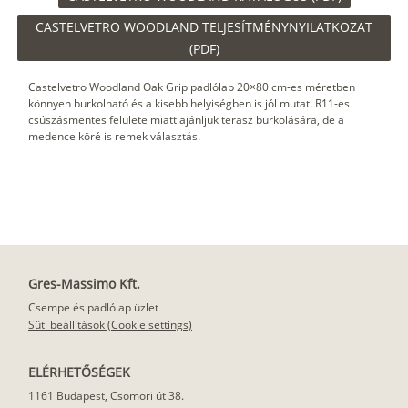
CASTELVETRO WOODLAND TELJESÍTMÉNYNYILATKOZAT
(PDF)
Castelvetro Woodland Oak Grip padlólap 20×80 cm-es méretben
könnyen burkolható és a kisebb helyiségben is jól mutat. R11-es
csúszásmentes felülete miatt ajánljuk terasz burkolására, de a
medence köré is remek választás.
Gres-Massimo Kft.
Csempe és padlólap üzlet
Süti beállítások (Cookie settings)
ELÉRHETŐSÉGEK
1161 Budapest, Csömöri út 38.