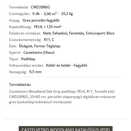
Termékkód:
CWD28R6G
2
Csomagolás:
6 db
-
20,2 kg
-
0,96 m
Anyag:
Gres porcelán fagyálló
Kopásállóság:
PEI:4, < 120 mm³
Felület és mintázat:
Matt, Fahatású, Famintás, Színcsoport: Bézs
Csúszásmentesség:
R11, C
Élek:
Élvágott, Forma: Téglalap
Gyártó:
Castelvetro (Olasz)
Típus:
Padlólap
Felhasználási terület:
Kültér és beltér - Fagyálló
Vastagság:
9,5 mm
Termékleírás
Castelvetro Woodland Oak Grip padlólap, PEI:4, R11, Termék kód:
CWD28R6G, 20×80 cm, porcelán alapanyagú digitálisan mázazott
gres burkolólap különböző mintázattal.
CASTELVETRO WOODLAND KATALÓGUS (PDF)