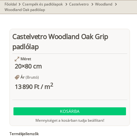
Főoldal
Csempék és padlólapok
Castelvetro
Woodland
chevron_right
chevron_right
chevron_right
chevron_right
Woodland Oak padlólap
Castelvetro Woodland Oak Grip
padlólap
Méret
20×80 cm
Ár
(Bruttó)
2
13 890 Ft
/
m
KOSÁRBA
Mennyiséget a kosárban tudja beállítani!
Termékjellemzők