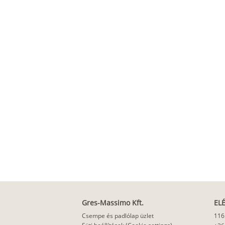
Gres-Massimo Kft.
EL
Csempe és padlólap üzlet
116