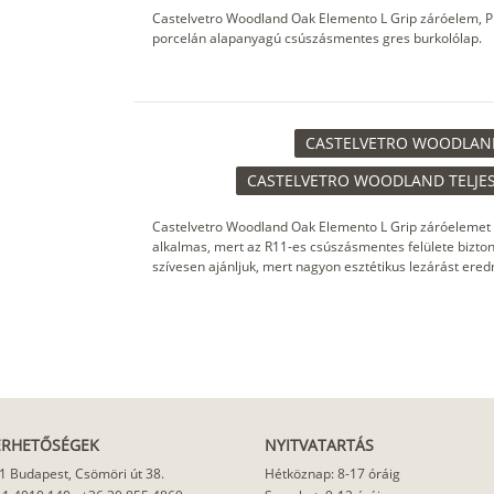
Castelvetro Woodland Oak Elemento L Grip záróelem, P
porcelán alapanyagú csúszásmentes gres burkolólap.
CASTELVETRO WOODLAND
CASTELVETRO WOODLAND TELJES
Castelvetro Woodland Oak Elemento L Grip záróelemet
alkalmas, mert az R11-es csúszásmentes felülete bizton
szívesen ajánljuk, mert nagyon esztétikus lezárást ere
ÉRHETŐSÉGEK
NYITVATARTÁS
1 Budapest, Csömöri út 38.
Hétköznap: 8-17 óráig