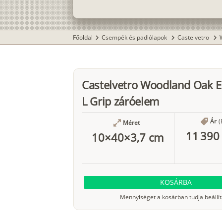
Főoldal
Csempék és padlólapok
Castelvetro
chevron_right
chevron_right
chevron_right
Castelvetro Woodland Oak 
L Grip záróelem
Ár
(
Méret
11 390 
10×40×3,7 cm
KOSÁRBA
Mennyiséget a kosárban tudja beállít