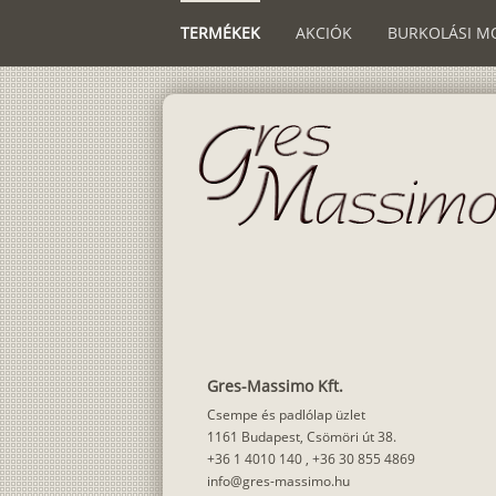
TERMÉKEK
AKCIÓK
BURKOLÁSI M
Gres-Massimo Kft.
Csempe és padlólap üzlet
1161 Budapest, Csömöri út 38.
+36 1 4010 140
,
+36 30 855 4869
info@gres-massimo.hu