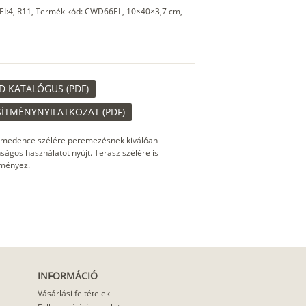
EI:4, R11, Termék kód: CWD66EL, 10×40×3,7 cm,
 KATALÓGUS (PDF)
ÍTMÉNYNYILATKOZAT (PDF)
 medence szélére peremezésnek kiválóan
ságos használatot nyújt. Terasz szélére is
dményez.
INFORMÁCIÓ
Vásárlási feltételek