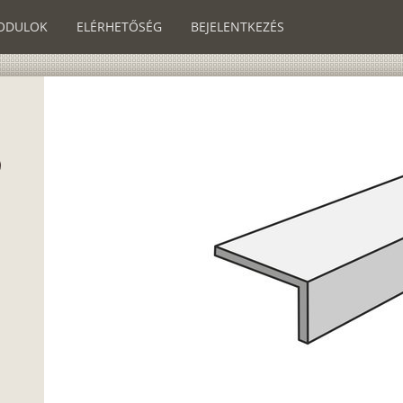
ODULOK
ELÉRHETŐSÉG
BEJELENTKEZÉS