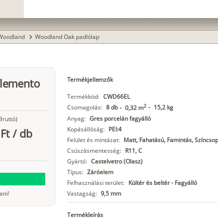
Woodland
Woodland Oak padlólap
chevron_right
Termékjellemzők
Elemento
Termékkód:
CWD66EL
2
Csomagolás:
8 db
-
15,2 kg
-
0,32 m
Anyag:
Gres porcelán fagyálló
Bruttó)
Kopásállóság:
PEI:4
Ft
/
db
Felület és mintázat:
Matt, Fahatású, Famintás, Színcsop
Csúszásmentesség:
R11, C
Gyártó:
Castelvetro (Olasz)
Típus:
Záróelem
Felhasználási terület:
Kültér és beltér - Fagyálló
ani!
Vastagság:
9,5 mm
Termékleírás