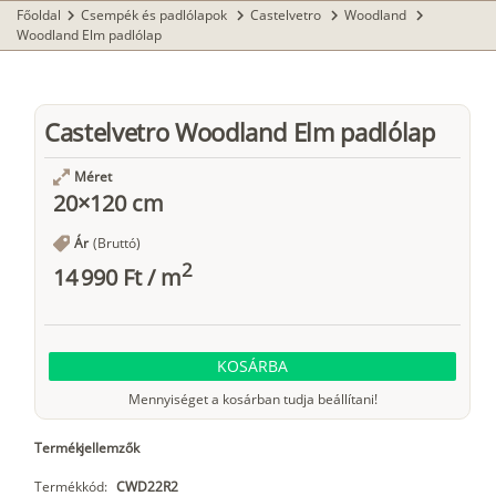
Főoldal
Csempék és padlólapok
Castelvetro
Woodland
chevron_right
chevron_right
chevron_right
chevron_right
Woodland Elm padlólap
Castelvetro Woodland Elm padlólap
Méret
20×120 cm
Ár
(Bruttó)
2
14 990 Ft
/
m
KOSÁRBA
Mennyiséget a kosárban tudja beállítani!
Termékjellemzők
Termékkód:
CWD22R2