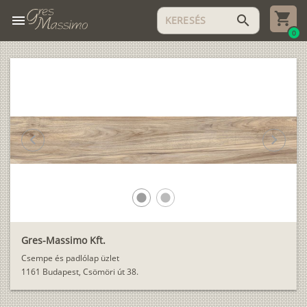
menu
search
0
chevron_left
chevron_right
lens
lens
Gres-Massimo Kft.
Csempe és padlólap üzlet
1161 Budapest, Csömöri út 38.