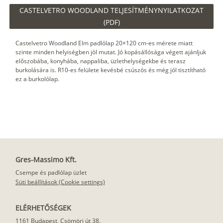
CASTELVETRO WOODLAND TELJESÍTMÉNYNYILATKOZAT
(PDF)
Castelvetro Woodland Elm padlólap 20×120 cm-es mérete miatt
szinte minden helyiségben jól mutat. Jó kopásállósága végett ajánljuk
előszobába, konyhába, nappaliba, üzlethelységekbe és terasz
burkolására is. R10-es felülete kevésbé csúszós és még jól tisztítható
ez a burkolólap.
Gres-Massimo Kft.
Csempe és padlólap üzlet
Süti beállítások (Cookie settings)
ELÉRHETŐSÉGEK
1161 Budapest, Csömöri út 38.