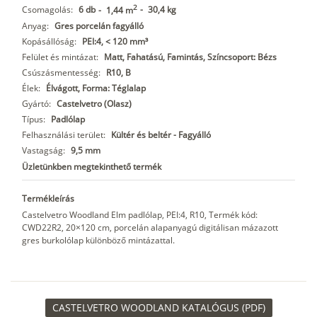
2
Csomagolás:
6 db
-
30,4 kg
-
1,44 m
Anyag:
Gres porcelán fagyálló
Kopásállóság:
PEI:4, < 120 mm³
Felület és mintázat:
Matt, Fahatású, Famintás, Színcsoport: Bézs
Csúszásmentesség:
R10, B
Élek:
Élvágott, Forma: Téglalap
Gyártó:
Castelvetro (Olasz)
Típus:
Padlólap
Felhasználási terület:
Kültér és beltér - Fagyálló
Vastagság:
9,5 mm
Üzletünkben megtekinthető termék
Termékleírás
Castelvetro Woodland Elm padlólap, PEI:4, R10, Termék kód:
CWD22R2, 20×120 cm, porcelán alapanyagú digitálisan mázazott
gres burkolólap különböző mintázattal.
CASTELVETRO WOODLAND KATALÓGUS (PDF)