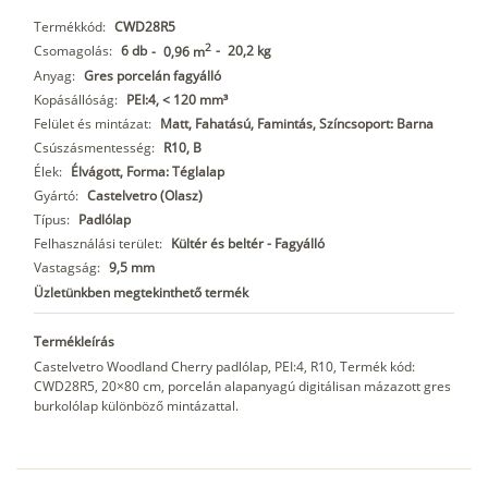
Termékkód:
CWD28R5
2
Csomagolás:
6 db
-
20,2 kg
-
0,96 m
Anyag:
Gres porcelán fagyálló
Kopásállóság:
PEI:4, < 120 mm³
Felület és mintázat:
Matt, Fahatású, Famintás, Színcsoport: Barna
Csúszásmentesség:
R10, B
Élek:
Élvágott, Forma: Téglalap
Gyártó:
Castelvetro (Olasz)
Típus:
Padlólap
Felhasználási terület:
Kültér és beltér - Fagyálló
Vastagság:
9,5 mm
Üzletünkben megtekinthető termék
Termékleírás
Castelvetro Woodland Cherry padlólap, PEI:4, R10, Termék kód:
CWD28R5, 20×80 cm, porcelán alapanyagú digitálisan mázazott gres
burkolólap különböző mintázattal.