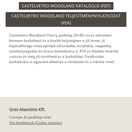
CASTELVETRO WOODLAND KATALÓGUS (PDF)
CASTELVETRO WOODLAND TELJESÍTMÉNYNYILATKOZAT
(PDF)
Castelvetro Woodland Cherry padlólap 20×80 cm-es méretben
könnyen burkolható és a kisebb helyiségben is jól mutat. Jó
kopásállósága miatt ajánljuk előszobába, konyhába, nappaliba,
üzlethelységekbe és terasz burkolására is. R10-es felülete kevésbé
csúszós és még jól tisztítható ez a burkolólap. Fürdőszoba
burkolására is egyaránt alkalmas a mintázata és a mérete miatt.
Gres-Massimo Kft.
Csempe és padlólap üzlet
Süti beállítások (Cookie settings)