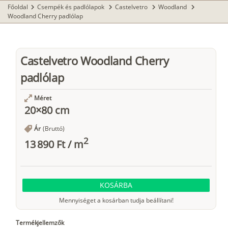
Főoldal
Csempék és padlólapok
Castelvetro
Woodland
chevron_right
chevron_right
chevron_right
chevron_right
Woodland Cherry padlólap
Castelvetro Woodland Cherry
padlólap
Méret
20×80 cm
Ár
(Bruttó)
2
13 890 Ft
/
m
KOSÁRBA
Mennyiséget a kosárban tudja beállítani!
Termékjellemzők