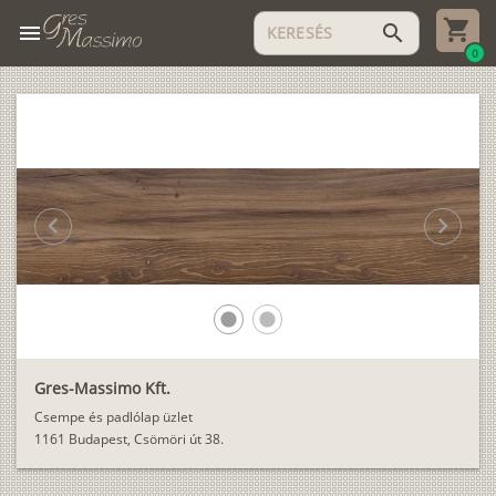
menu
search
0
chevron_left
chevron_right
lens
lens
Gres-Massimo Kft.
Csempe és padlólap üzlet
1161 Budapest, Csömöri út 38.