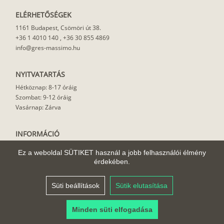
ELÉRHETŐSÉGEK
1161 Budapest, Csömöri út 38.
+36 1 4010 140
,
+36 30 855 4869
info@gres-massimo.hu
NYITVATARTÁS
Hétköznap: 8-17 óráig
Szombat: 9-12 óráig
Vasárnap: Zárva
INFORMÁCIÓ
Vásárlási feltételek
Ez a weboldal SÜTIKET használ a jobb felhasználói élmény
Felhasználási javaslat
érdekében.
Házhoz szállítás
Rólunk
Süti beállítások
Sütik elutasítása
Cikkek
Minden süti elfogadása