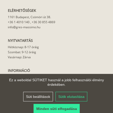
ELÉRHETŐSÉGEK
1161 Budapest, Csömöri út 38.
+36 1 4010 140
,
+36 30 855 4869
info@gres-massimo.hu
NYITVATARTÁS
Hétköznap: 8-17 óráig
Szombat: 9-12 óráig
Vasárnap: Zárva
INFORMÁCIÓ
Vásárlási feltételek
Ez a weboldal SÜTIKET használ a jobb felhasználói élmény
Felhasználási javaslat
érdekében.
Házhoz szállítás
Rólunk
Süti beállítások
Sütik elutasítása
Cikkek
Minden süti elfogadása