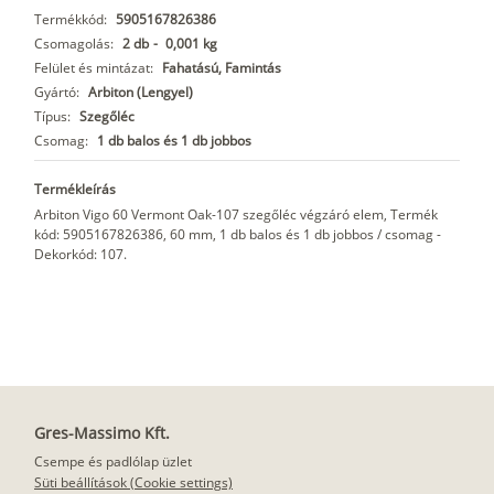
Termékkód:
5905167826386
Csomagolás:
2 db
-
0,001 kg
Felület és mintázat:
Fahatású, Famintás
Gyártó:
Arbiton (Lengyel)
Típus:
Szegőléc
Csomag:
1 db balos és 1 db jobbos
Termékleírás
Arbiton Vigo 60 Vermont Oak-107 szegőléc végzáró elem, Termék
kód: 5905167826386, 60 mm, 1 db balos és 1 db jobbos / csomag -
Dekorkód: 107.
Gres-Massimo Kft.
Csempe és padlólap üzlet
Süti beállítások (Cookie settings)