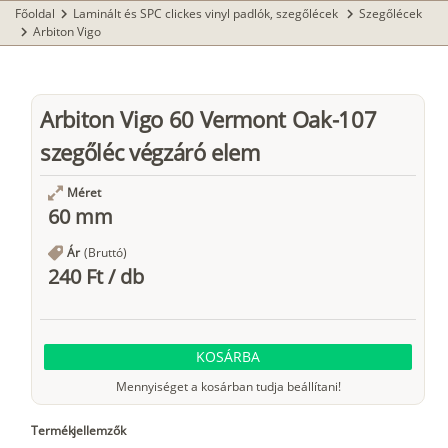
Főoldal
Laminált és SPC clickes vinyl padlók, szegőlécek
Szegőlécek
chevron_right
chevron_right
Arbiton Vigo
chevron_right
Arbiton Vigo 60 Vermont Oak-107
szegőléc végzáró elem
Méret
60 mm
Ár
(Bruttó)
240 Ft
/
db
KOSÁRBA
Mennyiséget a kosárban tudja beállítani!
Termékjellemzők