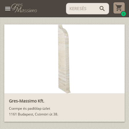
menu
search
0
Gres-Massimo Kft.
Csempe és padlólap üzlet
1161 Budapest, Csömöri út 38.