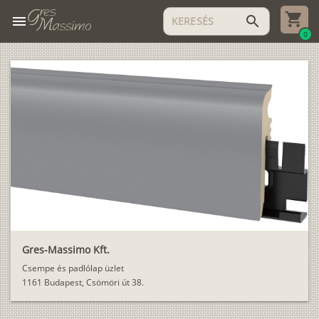
menu
search
0
Gres-Massimo Kft.
Csempe és padlólap üzlet
1161 Budapest, Csömöri út 38.