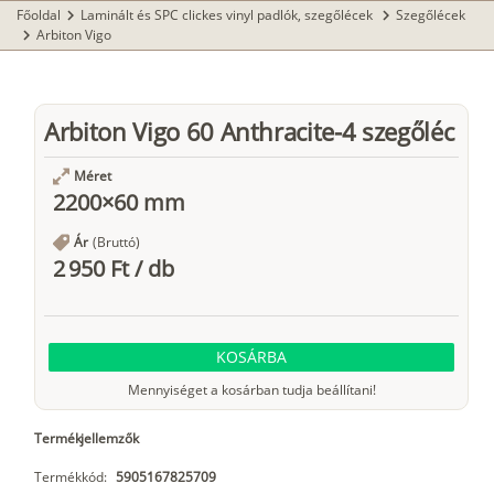
Főoldal
Laminált és SPC clickes vinyl padlók, szegőlécek
Szegőlécek
chevron_right
chevron_right
Arbiton Vigo
chevron_right
Arbiton Vigo 60 Anthracite-4 szegőléc
Méret
2200×60 mm
Ár
(Bruttó)
2 950 Ft
/
db
KOSÁRBA
Mennyiséget a kosárban tudja beállítani!
Termékjellemzők
Termékkód:
5905167825709