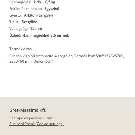
Csomagolás:
1 db
-
0,5 kg
Felület és mintázat:
Egyszínű
Gyártó:
Arbiton (Lengyel)
Típus:
Szegőléc
Vastagság:
15 mm
Üzletünkben megtekinthető termék
Termékleírás
Arbiton Vigo 60 Anthracite-4 szegőléc, Termék kód: 5905167825709,
2200×60 mm, Dekorkód: 4.
Gres-Massimo Kft.
Csempe és padlólap üzlet
Süti beállítások (Cookie settings)