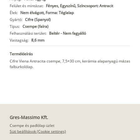
Felület és mintázat:
Fényes, Egyszínű, Színcsoport: Antracit
Élek:
Nem élvágott, Forma: Téglalap
Gyártó:
Cifre (Spanyol)
Típus:
Csempe (falra)
Felhasználási terület:
Beltér - Nem fagyálló
Vastagság:
8,6 mm
Termékleírás
Cifre Viena Antracita csempe, 7,5×30 cm, kerámia alapanyagú mázas
falburkolólap.
Gres-Massimo Kft.
Csempe és padlólap üzlet
Süti beállítások (Cookie settings)