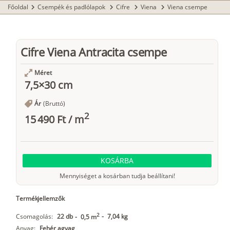
Főoldal
Csempék és padlólapok
Cifre
Viena
Viena csempe
chevron_right
chevron_right
chevron_right
chevron_right
Cifre Viena Antracita csempe
Méret
7,5×30 cm
Ár
(Bruttó)
2
15 490 Ft
/
m
KOSÁRBA
Mennyiséget a kosárban tudja beállítani!
Termékjellemzők
2
Csomagolás:
22 db
-
7,04 kg
-
0,5 m
Anyag:
Fehér agyag