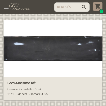
menu
search
0
Gres-Massimo Kft.
Csempe és padlólap üzlet
1161 Budapest, Csömöri út 38.