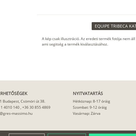
EQUIPE TRIBECA KA
A kép csak illusztráció. Az eredeti termék fotója nem áll
ami segitség a termék kiválasztásához.
ÉRHETŐSÉGEK
NYITVATARTÁS
1 Budapest, Csömöri út 38.
Hétköznap: 8-17 óráig
 1 4010 140
,
+36 30 855 4869
Szombat: 9-12 óráig
o@gres-massimo.hu
Vasárnap: Zárva