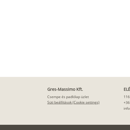
Gres-Massimo Kft.
EL
Csempe és padlólap üzlet
116
Süti beállítások (Cookie settings)
+36
inf