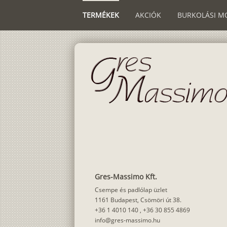
TERMÉKEK
AKCIÓK
BURKOLÁSI M
Gres-Massimo Kft.
Csempe és padlólap üzlet
1161 Budapest, Csömöri út 38.
+36 1 4010 140
,
+36 30 855 4869
info@gres-massimo.hu