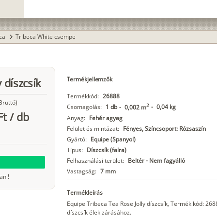
eca
Tribeca White csempe
chevron_right
Termékjellemzők
 díszcsík
Termékkód:
26888
Bruttó)
2
Csomagolás:
1 db
-
0,04 kg
-
0,002 m
Ft
/
db
Anyag:
Fehér agyag
Felület és mintázat:
Fényes, Színcsoport: Rózsaszín
Gyártó:
Equipe (Spanyol)
Típus:
Díszcsík (falra)
Felhasználási terület:
Beltér - Nem fagyálló
Vastagság:
7 mm
ani!
Termékleírás
Equipe Tribeca Tea Rose Jolly díszcsík, Termék kód: 26
díszcsík élek zárásához.