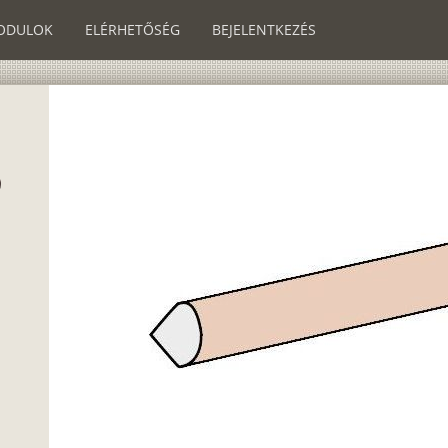
ODULOK
ELÉRHETŐSÉG
BEJELENTKEZÉS