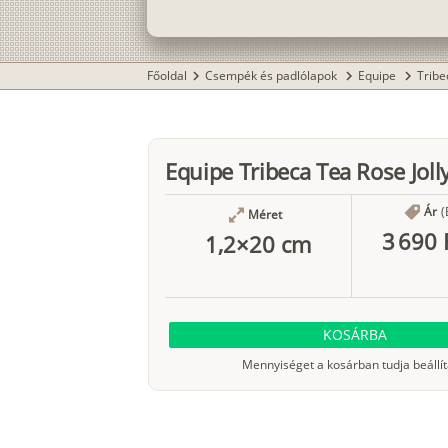
Főoldal
Csempék és padlólapok
Equipe
Trib
chevron_right
chevron_right
chevron_right
Equipe Tribeca Tea Rose Jolly
Ár
(
Méret
3 690 
1,2×20 cm
KOSÁRBA
Mennyiséget a kosárban tudja beállít