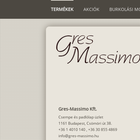
TERMÉKEK
AKCIÓK
BURKOLÁSI M
Gres-Massimo Kft.
Csempe és padlólap üzlet
1161 Budapest, Csömöri út 38.
+36 1 4010 140
,
+36 30 855 4869
info@gres-massimo.hu