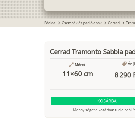
Főoldal
Csempék és padlólapok
Cerrad
Tram
chevron_right
chevron_right
chevron_right
Cerrad Tramonto Sabbia pad
Ár
(
Méret
11×60 cm
8 290 
KOSÁRBA
Mennyiséget a kosárban tudja beállít