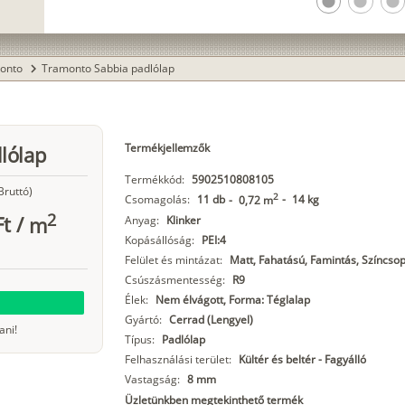
lens
lens
lens
onto
Tramonto Sabbia padlólap
chevron_right
Termékjellemzők
lólap
Termékkód:
5902510808105
Bruttó)
2
Csomagolás:
11 db
-
14 kg
-
0,72 m
2
Ft
/
m
Anyag:
Klinker
Kopásállóság:
PEI:4
Felület és mintázat:
Matt, Fahatású, Famintás, Színcsop
Csúszásmentesség:
R9
Élek:
Nem élvágott, Forma: Téglalap
Gyártó:
Cerrad (Lengyel)
ani!
Típus:
Padlólap
Felhasználási terület:
Kültér és beltér - Fagyálló
Vastagság:
8 mm
Üzletünkben megtekinthető termék